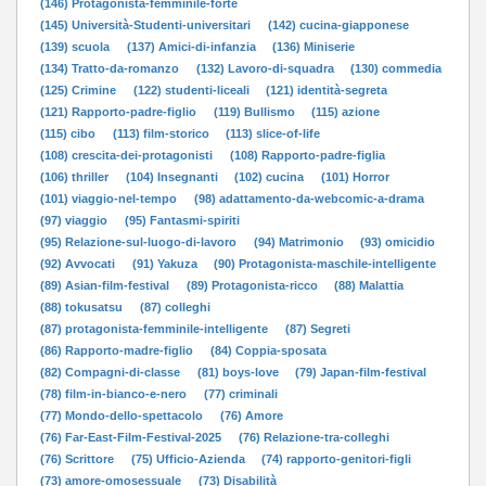
(146) Protagonista-femminile-forte
(145) Università-Studenti-universitari
(142) cucina-giapponese
(139) scuola
(137) Amici-di-infanzia
(136) Miniserie
(134) Tratto-da-romanzo
(132) Lavoro-di-squadra
(130) commedia
(125) Crimine
(122) studenti-liceali
(121) identità-segreta
(121) Rapporto-padre-figlio
(119) Bullismo
(115) azione
(115) cibo
(113) film-storico
(113) slice-of-life
(108) crescita-dei-protagonisti
(108) Rapporto-padre-figlia
(106) thriller
(104) Insegnanti
(102) cucina
(101) Horror
(101) viaggio-nel-tempo
(98) adattamento-da-webcomic-a-drama
(97) viaggio
(95) Fantasmi-spiriti
(95) Relazione-sul-luogo-di-lavoro
(94) Matrimonio
(93) omicidio
(92) Avvocati
(91) Yakuza
(90) Protagonista-maschile-intelligente
(89) Asian-film-festival
(89) Protagonista-ricco
(88) Malattia
(88) tokusatsu
(87) colleghi
(87) protagonista-femminile-intelligente
(87) Segreti
(86) Rapporto-madre-figlio
(84) Coppia-sposata
(82) Compagni-di-classe
(81) boys-love
(79) Japan-film-festival
(78) film-in-bianco-e-nero
(77) criminali
(77) Mondo-dello-spettacolo
(76) Amore
(76) Far-East-Film-Festival-2025
(76) Relazione-tra-colleghi
(76) Scrittore
(75) Ufficio-Azienda
(74) rapporto-genitori-figli
(73) amore-omosessuale
(73) Disabilità