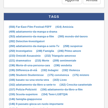
TAGS
(556) Far-East-Film-Festival-FEFF
(414) Amicizia
(409) adattamento-da-manga-a-drama
(353) adattamento-da-manga-a-film
(300) mondo-del-lavoro
(282) Detective-Investigatori
(260) adattamento-da-manga-a-serie-Tv
(258) suspense
(250) Investigativo
(248) Famiglia
(246) Primo-amore
(233) Omicidi-Assassinio
(232) Triangolo-amoroso
(221) drammatico
(215) Morte
(209) sentimentale
(196) Morte-di-una-persona-cara
(196) vendetta
(195) Differenza-di-età
(192) Indagini
(192) Violenza
(189) Studenti-Studentesse
(175) convivenza
(175) mistero
(166) basato-su-una-storia-vera
(163) Liceo
(162) adattamento-da-libro-a-serie-tv
(162) Crescita-caratteriale
(157) Polizia-Poliziotti
(156) adattamento-da-libro-a-film
(155) Scuola-superiore
(154) Temi-LGBTQIA
(146) famiglia-giapponese
(146) Il-passato-gioca-un-ruolo-importante