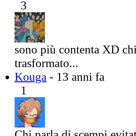
3
sono più contenta XD chis
trasformato...
Kouga
- 13 anni fa
1
Chi parla di scempi evitat