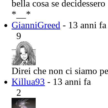
bella cosa se decidessero
*__*
GianniGreed
- 13 anni fa
9
Direi che non ci siamo pe
Killua93
- 13 anni fa
2