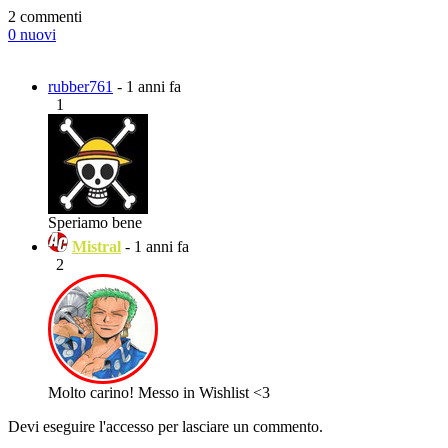
2 commenti
0 nuovi
rubber761
- 1 anni fa
1
Speriamo bene
Mistral
- 1 anni fa
2
Molto carino! Messo in Wishlist <3
Devi eseguire l'accesso per lasciare un commento.