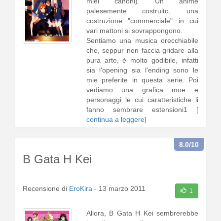
miei canoni). Un anime
palesemente costruito, una
costruzione "commerciale" in cui
vari mattoni si sovrappongono.
Sentiamo una musica orecchiabile
che, seppur non faccia gridare alla
pura arte, è molto godibile, infatti
sia l'opening sia l'ending sono le
mie preferite in questa serie. Poi
vediamo una grafica moe e
personaggi le cui caratteristiche li
fanno sembrare estensioni1 [
continua a leggere
]
8.0
/10
B Gata H Kei
Recensione di
EroKira
-
13 marzo 2011
1
Allora, B Gata H Kei sembrerebbe