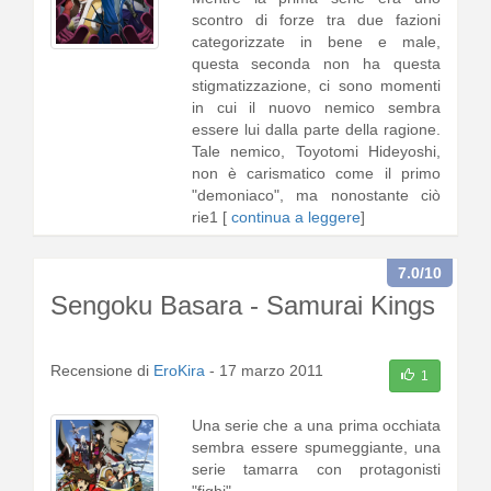
scontro di forze tra due fazioni
categorizzate in bene e male,
questa seconda non ha questa
stigmatizzazione, ci sono momenti
in cui il nuovo nemico sembra
essere lui dalla parte della ragione.
Tale nemico, Toyotomi Hideyoshi,
non è carismatico come il primo
"demoniaco", ma nonostante ciò
rie1 [
continua a leggere
]
7.0
/10
Sengoku Basara - Samurai Kings
Recensione di
EroKira
-
17 marzo 2011
1
Una serie che a una prima occhiata
sembra essere spumeggiante, una
serie tamarra con protagonisti