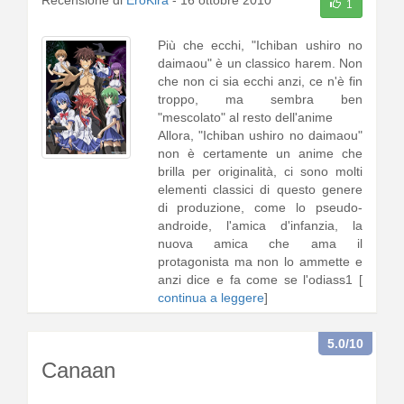
Recensione di
EroKira
-
16 ottobre 2010
1
Più che ecchi, "Ichiban ushiro no
daimaou" è un classico harem. Non
che non ci sia ecchi anzi, ce n'è fin
troppo, ma sembra ben
"mescolato" al resto dell'anime
Allora, "Ichiban ushiro no daimaou"
non è certamente un anime che
brilla per originalità, ci sono molti
elementi classici di questo genere
di produzione, come lo pseudo-
androide, l'amica d'infanzia, la
nuova amica che ama il
protagonista ma non lo ammette e
anzi dice e fa come se l'odiass1 [
continua a leggere
]
5.0
/10
Canaan