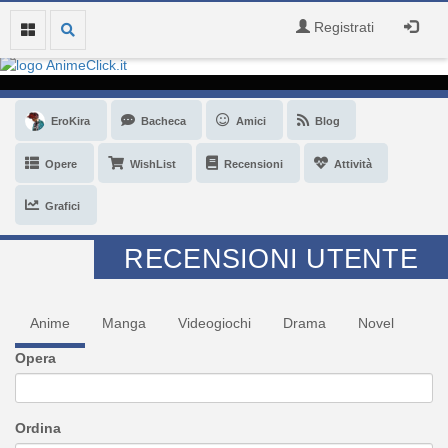
Registrati
EroKira
Bacheca
Amici
Blog
Opere
WishList
Recensioni
Attività
Grafici
RECENSIONI UTENTE
Anime
Manga
Videogiochi
Drama
Novel
Opera
Ordina