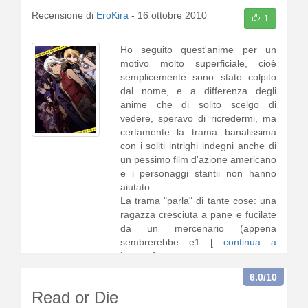
Recensione di
EroKira
-
16 ottobre 2010
1
Ho seguito quest'anime per un
motivo molto superficiale, cioè
semplicemente sono stato colpito
dal nome, e a differenza degli
anime che di solito scelgo di
vedere, speravo di ricredermi, ma
certamente la trama banalissima
con i soliti intrighi indegni anche di
un pessimo film d'azione americano
e i personaggi stantii non hanno
aiutato.
La trama "parla" di tante cose: una
ragazza cresciuta a pane e fucilate
da un mercenario (appena
sembrerebbe e1 [
continua a
leggere
]
6.0
/10
Read or Die