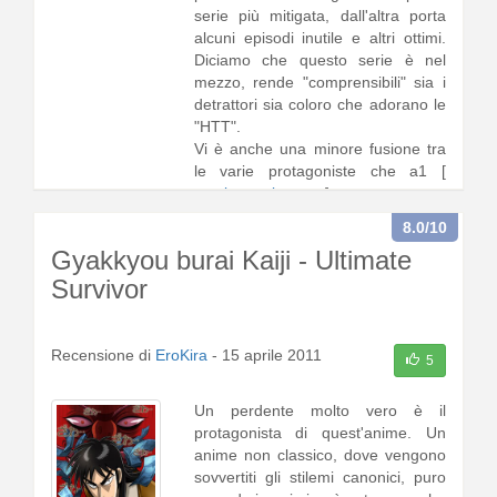
serie più mitigata, dall'altra porta
alcuni episodi inutile e altri ottimi.
Diciamo che questo serie è nel
mezzo, rende "comprensibili" sia i
detrattori sia coloro che adorano le
"HTT".
Vi è anche una minore fusione tra
le varie protagoniste che a1 [
continua a leggere
]
8.0
/10
Gyakkyou burai Kaiji - Ultimate
Survivor
Recensione di
EroKira
-
15 aprile 2011
5
Un perdente molto vero è il
protagonista di quest'anime. Un
anime non classico, dove vengono
sovvertiti gli stilemi canonici, puro