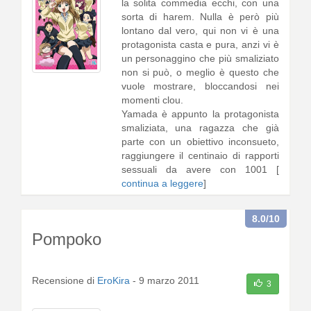
la solita commedia ecchi, con una
sorta di harem. Nulla è però più
lontano dal vero, qui non vi è una
protagonista casta e pura, anzi vi è
un personaggino che più smaliziato
non si può, o meglio è questo che
vuole mostrare, bloccandosi nei
momenti clou.
Yamada è appunto la protagonista
smaliziata, una ragazza che già
parte con un obiettivo inconsueto,
raggiungere il centinaio di rapporti
sessuali da avere con 1001 [
continua a leggere
]
8.0
/10
Pompoko
Recensione di
EroKira
-
9 marzo 2011
3