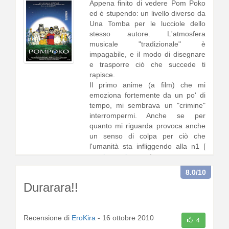
Appena finito di vedere Pom Poko
ed è stupendo: un livello diverso da
Una Tomba per le lucciole dello
stesso autore. L'atmosfera
musicale "tradizionale" è
impagabile, e il modo di disegnare
e trasporre ciò che succede ti
rapisce.
Il primo anime (a film) che mi
emoziona fortemente da un po' di
tempo, mi sembrava un "crimine"
interrompermi. Anche se per
quanto mi riguarda provoca anche
un senso di colpa per ciò che
l'umanità sta infliggendo alla n1 [
continua a leggere
]
8.0
/10
Durarara!!
Recensione di
EroKira
-
16 ottobre 2010
4