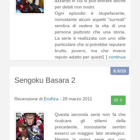
azzardo in cui si può entrare anche
per debiti non nostri.
Ogni episodio è stupefacente,
nonostante alcuni aspetti "surreali"
sembra di vedere la vita di una
persona piuttosto che una storia.
La serie è realizzata con uno stile
particolare che si potrebbe reputare
brutto, povero, ma che invece
reputo adatto per quest1 [
continua
a leggere
]
6.0
/10
Sengoku Basara 2
Recensione di
EroKira
-
28 marzo 2011
0
Questa seconda serie non fa che
ricalcare gli stilemi della
precedente, nonostante sembri
esserci un maggior lato strategico.
Mentre la prima serie era uno