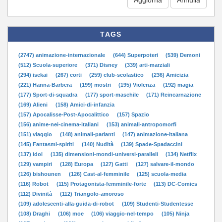
TAGS
(2747) animazione-internazionale
(644) Superpoteri
(539) Demoni
(512) Scuola-superiore
(371) Disney
(339) arti-marziali
(294) isekai
(267) corti
(259) club-scolastico
(236) Amicizia
(221) Hanna-Barbera
(199) mostri
(195) Violenza
(192) magia
(177) Sport-di-squadra
(177) sport-maschile
(171) Reincarnazione
(169) Alieni
(158) Amici-di-infanzia
(157) Apocalisse-Post-Apocalittico
(157) Spazio
(156) anime-nei-cinema-italiani
(153) animali-antropomorfi
(151) viaggio
(148) animali-parlanti
(147) animazione-italiana
(145) Fantasmi-spiriti
(140) Nudità
(139) Spade-Spadaccini
(137) idol
(135) dimensioni-mondi-universi-paralleli
(134) Netflix
(129) vampiri
(128) Europa
(127) Gatti
(127) salvare-il-mondo
(126) bishounen
(126) Cast-al-femminile
(125) scuola-media
(116) Robot
(115) Protagonista-femminile-forte
(113) DC-Comics
(112) Divinità
(112) Triangolo-amoroso
(109) adolescenti-alla-guida-di-robot
(109) Studenti-Studentesse
(108) Draghi
(106) moe
(106) viaggio-nel-tempo
(105) Ninja