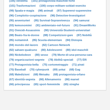
(105) vendetta
(101) protagonista-maschile-forte
(101) Trasformazioni
(100) corpo-militare-soldati-esercito
(99) Spada-e-magia
(98) animali
(97) Supereroi-supereroine
(96) Complotto-cospirazione
(96) Detective-Investigatori
(95) avventurieri
(95) Survival-Sopravvivenza
(94) samurai
(93) kemonomimi
(91) ambientato-nel-futuro
(91) DreamWorks
(91) Omicidi-Assassinio
(90) Università-Studenti-universitari
(88) Beato-fra-le-donne
(88) Competizioni-gare
(87) Nobiltà
(85) noitaminA
(85) Scuola-elementare
(84) Distopia
(84) mondo-del-lavoro
(82) Cartoon-Network
(82) salvare-qualcuno
(80) Adolescenti
(80) idol-maschili
(80) Nickelodeon
(80) sesso
(79) Morte-di-una-persona-cara
(79) organizzazioni-segrete
(78) Abilità-speciali
(77) Elfi
(77) Protagonista-bella
(75) cortometraggio
(71) pirati
(70) Baseball
(70) cyberpunk
(69) yokai
(68) Gag
(68) Maledizioni
(68) Meisaku
(68) protagonista-orfano
(67) identità-segreta
(66) Allenamento
(66) marvel
(66) principessa
(65) sport-femminile
(65) streghe