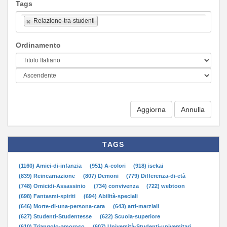
Tags
Relazione-tra-studenti
Ordinamento
Aggiorna
TAGS
(1160) Amici-di-infanzia
(951) A-colori
(918) isekai
(839) Reincarnazione
(807) Demoni
(779) Differenza-di-età
(748) Omicidi-Assassinio
(734) convivenza
(722) webtoon
(698) Fantasmi-spiriti
(694) Abilità-speciali
(646) Morte-di-una-persona-cara
(643) arti-marziali
(627) Studenti-Studentesse
(622) Scuola-superiore
(610) Triangolo-amoroso
(607) Università-Studenti-universitari