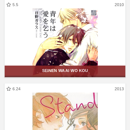
5.5
2010
SEINEN WA AI WO KOU
6.24
2013