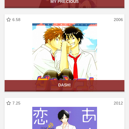
MY PRECIOUS
6.58
2006
DASH!
7.25
2012