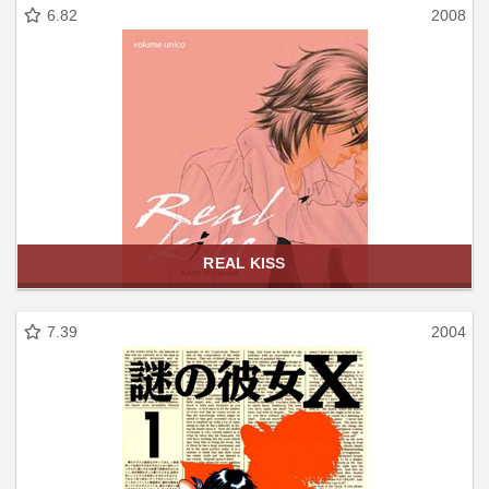
6.82
2008
REAL KISS
7.39
2004