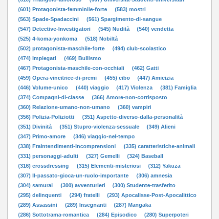
(601) Protagonista-femminile-forte
(583) mostri
(563) Spade-Spadaccini
(561) Spargimento-di-sangue
(547) Detective-Investigatori
(545) Nudità
(540) vendetta
(525) 4-koma-yonkoma
(518) Nobiltà
(502) protagonista-maschile-forte
(494) club-scolastico
(474) Impiegati
(469) Bullismo
(467) Protagonista-maschile-con-occhiali
(462) Gatti
(459) Opera-vincitrice-di-premi
(455) cibo
(447) Amicizia
(446) Volume-unico
(440) viaggio
(417) Violenza
(381) Famiglia
(374) Compagni-di-classe
(366) Amore-non-corrisposto
(360) Relazione-umano-non-umano
(360) vampiri
(356) Polizia-Poliziotti
(351) Aspetto-diverso-dalla-personalità
(351) Divinità
(351) Stupro-violenza-sessuale
(349) Alieni
(347) Primo-amore
(346) viaggio-nel-tempo
(338) Fraintendimenti-Incomprensioni
(335) caratteristiche-animali
(331) personaggi-adulti
(327) Gemelli
(324) Baseball
(316) crossdressing
(315) Elementi-misteriosi
(312) Yakuza
(307) Il-passato-gioca-un-ruolo-importante
(306) amnesia
(304) samurai
(300) avventurieri
(300) Studente-trasferito
(295) delinquenti
(294) fratelli
(293) Apocalisse-Post-Apocalittico
(289) Assassini
(289) Insegnanti
(287) Mangaka
(286) Sottotrama-romantica
(284) Episodico
(280) Superpoteri