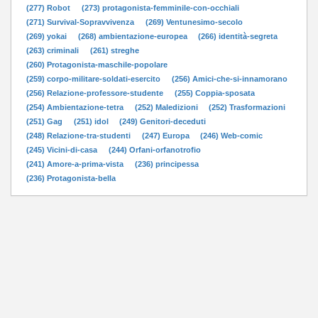
(277) Robot
(273) protagonista-femminile-con-occhiali
(271) Survival-Sopravvivenza
(269) Ventunesimo-secolo
(269) yokai
(268) ambientazione-europea
(266) identità-segreta
(263) criminali
(261) streghe
(260) Protagonista-maschile-popolare
(259) corpo-militare-soldati-esercito
(256) Amici-che-si-innamorano
(256) Relazione-professore-studente
(255) Coppia-sposata
(254) Ambientazione-tetra
(252) Maledizioni
(252) Trasformazioni
(251) Gag
(251) idol
(249) Genitori-deceduti
(248) Relazione-tra-studenti
(247) Europa
(246) Web-comic
(245) Vicini-di-casa
(244) Orfani-orfanotrofio
(241) Amore-a-prima-vista
(236) principessa
(236) Protagonista-bella