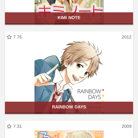
KIMI NOTE
7.76
2012
RAINBOW DAYS
7.31
2009