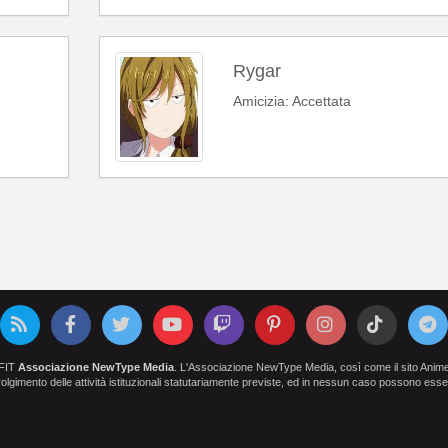
Rygar
Amicizia: Accettata
OFIT
Associazione NewType Media
. L'Associazione NewType Media, così come il sito AnimeCl
 svolgimento delle attività istituzionali statutariamente previste, ed in nessun caso possono esser