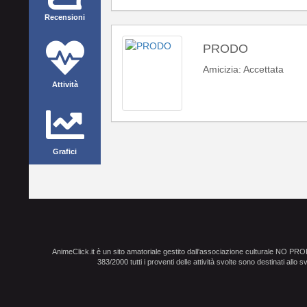
Recensioni
PRODO
Amicizia: Accettata
Attività
Grafici
AnimeClick.it è un sito amatoriale gestito dall'associazione culturale NO PR
383/2000 tutti i proventi delle attività svolte sono destinati allo