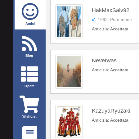
HakMaxSalv92
1992 Pordenone
Amici
Amicizia: Accettata
Blog
Neverwas
Amicizia: Accettata
Opere
KazuyaRyuzaki
WishList
Amicizia: Accettata