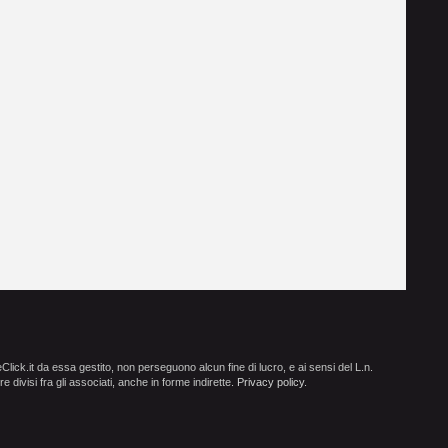
ick.it da essa gestito, non perseguono alcun fine di lucro, e ai sensi del L.n.
e divisi fra gli associati, anche in forme indirette.
Privacy policy
.