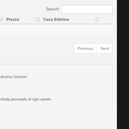
Search:
Prezzo
Casa Editrice
Previous
Next
diverse funzioni:
scheda personale di ogni utente.