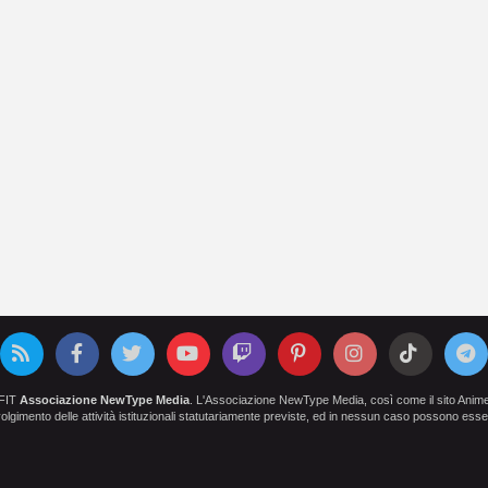
OFIT
Associazione NewType Media
. L'Associazione NewType Media, così come il sito AnimeCl
 svolgimento delle attività istituzionali statutariamente previste, ed in nessun caso possono esser