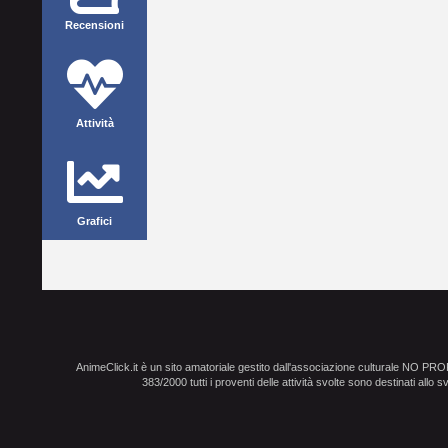
Recensioni
Attività
Grafici
AnimeClick.it è un sito amatoriale gestito dall'associazione culturale NO PR
383/2000 tutti i proventi delle attività svolte sono destinati allo