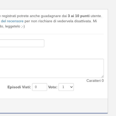
e registrati potrete anche guadagnare dai
3 ai 10 punti
utente.
del recensore
per non rischiare di vedervela disattivata. Mi
, leggetelo ;-)
Caratteri
0
Episodi Visti:
Voto: