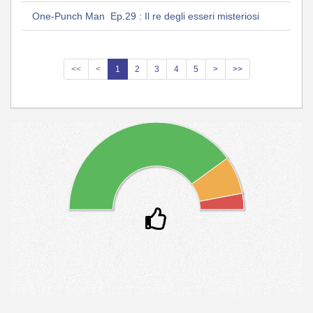
One-Punch Man Ep.29 : Il re degli esseri misteriosi
<<
<
1
2
3
4
5
>
>>