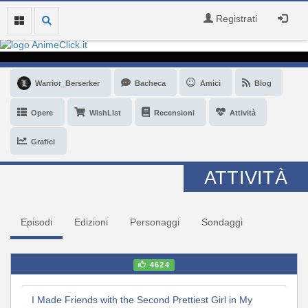
Registrati
Warrior_Berserker
Bacheca
Amici
Blog
Opere
WishList
Recensioni
Attività
Grafici
ATTIVITÀ
Episodi
Edizioni
Personaggi
Sondaggi
4624
I Made Friends with the Second Prettiest Girl in My