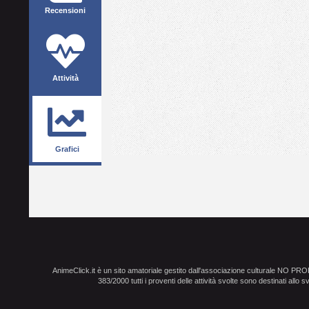
Recensioni
Attività
Grafici
AnimeClick.it è un sito amatoriale gestito dall'associazione culturale NO PR
383/2000 tutti i proventi delle attività svolte sono destinati allo