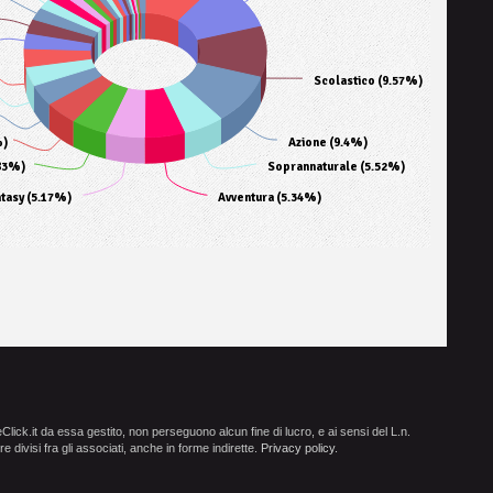
Scolastico (9.57%)
%)
Azione (9.4%)
83%)
Soprannaturale (5.52%)
tasy (5.17%)
Avventura (5.34%)
ick.it da essa gestito, non perseguono alcun fine di lucro, e ai sensi del L.n.
e divisi fra gli associati, anche in forme indirette.
Privacy policy
.