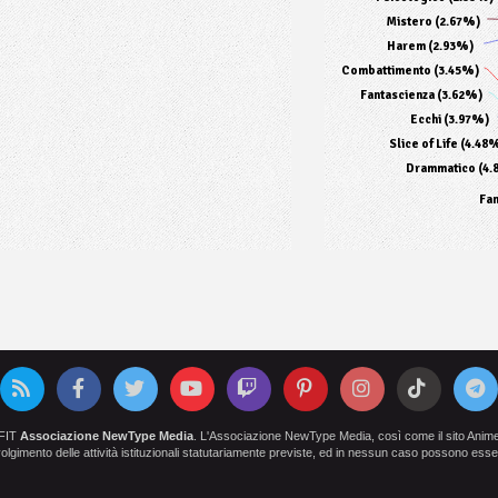
Mistero (2.67%)
Harem (2.93%)
Combattimento (3.45%)
Fantascienza (3.62%)
Ecchi (3.97%)
Slice of Life (4.48
Drammatico (4.
Fan
OFIT
Associazione NewType Media
. L'Associazione NewType Media, così come il sito AnimeCl
 svolgimento delle attività istituzionali statutariamente previste, ed in nessun caso possono esser