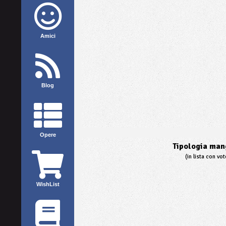
Amici
Blog
Opere
Tipologia mang
(in lista con vo
WishList