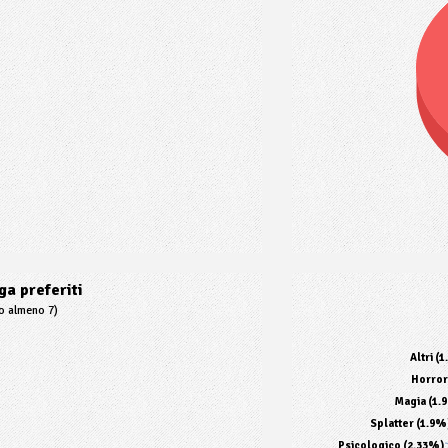
a preferiti
to almeno 7)
Altri (
Horror
Magia (1.
Splatter (1.9%
Psicologico (2.33%)