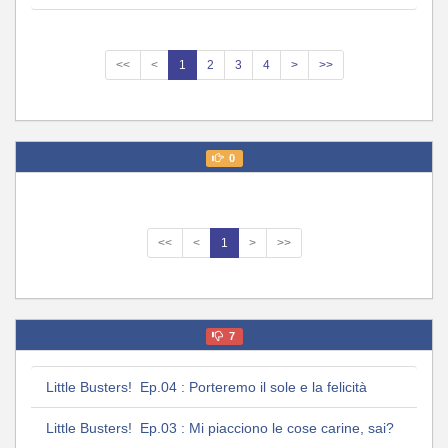
<<
<
1
2
3
4
>
>>
0
<<
<
1
>
>>
7
Little Busters! Ep.04 : Porteremo il sole e la felicità
Little Busters! Ep.03 : Mi piacciono le cose carine, sai?