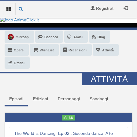
Registrati
mirkosp
Bacheca
Amici
Blog
Opere
WishList
Recensioni
Attività
Grafici
ATTIVITÀ
Episodi
Edizioni
Personaggi
Sondaggi
38
The World is Dancing Ep.02 : Seconda danza: A te