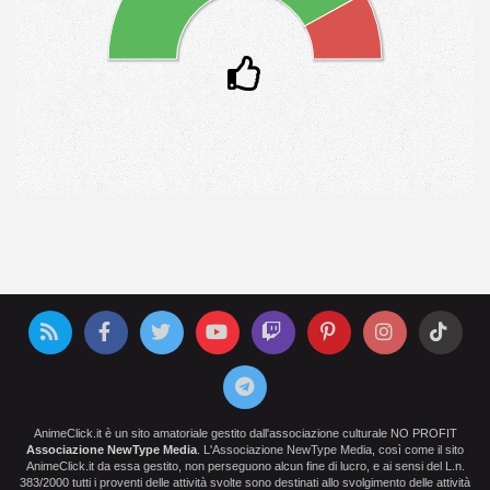
AnimeClick.it è un sito amatoriale gestito dall'associazione culturale NO PROFIT
Associazione NewType Media
. L'Associazione NewType Media, così come il sito
AnimeClick.it da essa gestito, non perseguono alcun fine di lucro, e ai sensi del L.n.
383/2000 tutti i proventi delle attività svolte sono destinati allo svolgimento delle attività