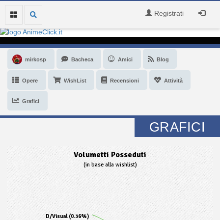
Registrati
mirkosp
Bacheca
Amici
Blog
Opere
WishList
Recensioni
Attività
Grafici
GRAFICI
Volumetti Posseduti
(in base alla wishlist)
D/Visual (0.36%)