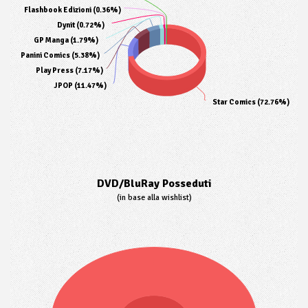
Flashbook Edizioni (0.36%)
Dynit (0.72%)
GP Manga (1.79%)
Panini Comics (5.38%)
Play Press (7.17%)
JPOP (11.47%)
Star Comics (72.76%)
DVD/BluRay Posseduti
(in base alla wishlist)