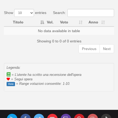
Show
entries
Search:
Titolo
Vol.
Voto
Anno
No data available in table
Showing 0 to 0 of 0 entries
Previous
Next
Legenda:
= L'utente ha scritto una recensione dell'opera
= Segui opera
= Range votazioni consentite: 1-10.
Voto