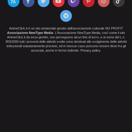
AnimeClick.it è un sito amatoriale gestito dall'associazione culturale NO PROFIT
Associazione NewType Media
. L'Associazione NewType Media, così come il sito
AnimeClick.it da essa gestito, non perseguono alcun fine di lucro, e ai sensi del L.n.
383/2000 tutti i proventi delle attività svolte sono destinati allo svolgimento delle attività
istituzionali statutariamente previste, ed in nessun caso possono essere divisi fra gli
associati, anche in forme indirette.
Privacy policy
.