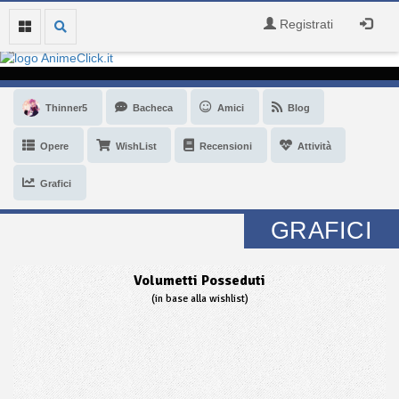
Registrati
Thinner5
Bacheca
Amici
Blog
Opere
WishList
Recensioni
Attività
Grafici
GRAFICI
Volumetti Posseduti
(in base alla wishlist)