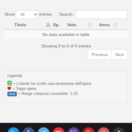
Show
entries
Search:
Titolo
Ep.
Voto
Anno
No data available in table
Showing 0 to 0 of 0 entries
Previous
Next
Legenda:
= L'utente ha scritto una recensione dell'opera
= Segui opera
= Range votazioni consentite: 1-10.
Voto