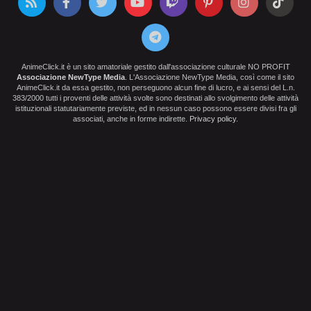
AnimeClick.it è un sito amatoriale gestito dall'associazione culturale NO PROFIT
Associazione NewType Media
. L'Associazione NewType Media, così come il sito
AnimeClick.it da essa gestito, non perseguono alcun fine di lucro, e ai sensi del L.n.
383/2000 tutti i proventi delle attività svolte sono destinati allo svolgimento delle attività
istituzionali statutariamente previste, ed in nessun caso possono essere divisi fra gli
associati, anche in forme indirette.
Privacy policy
.