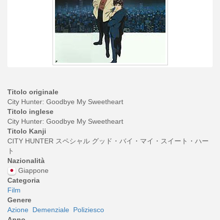
Titolo originale
City Hunter: Goodbye My Sweetheart
Titolo inglese
City Hunter: Goodbye My Sweetheart
Titolo Kanji
CITY HUNTER スペシャル グッド・バイ・マイ・スイート・ハー
ト
Nazionalità
Giappone
Categoria
Film
Genere
Azione
Demenziale
Poliziesco
Anno