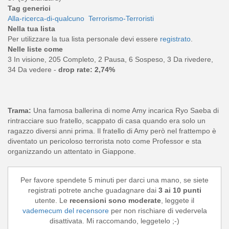
Tag generici
Alla-ricerca-di-qualcuno
Terrorismo-Terroristi
Nella tua lista
Per utilizzare la tua lista personale devi essere
registrato
.
Nelle liste come
3 In visione, 205 Completo, 2 Pausa, 6 Sospeso, 3 Da rivedere,
34 Da vedere -
drop rate: 2,74%
Trama:
Una famosa ballerina di nome Amy incarica Ryo Saeba di
rintracciare suo fratello, scappato di casa quando era solo un
ragazzo diversi anni prima. Il fratello di Amy però nel frattempo è
diventato un pericoloso terrorista noto come Professor e sta
organizzando un attentato in Giappone.
Per favore spendete 5 minuti per darci una mano, se siete
registrati potrete anche guadagnare dai
3 ai 10 punti
utente. Le
recensioni sono moderate
, leggete il
vademecum del recensore
per non rischiare di vedervela
disattivata. Mi raccomando, leggetelo ;-)