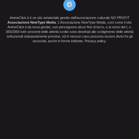
AnimeClick.it è un sito amatoriale gestito dall'associazione culturale NO PROFIT
Associazione NewType Media
. L'Associazione NewType Media, così come il sito
AnimeClick.it da essa gestito, non perseguono alcun fine di lucro, e ai sensi del L.n.
383/2000 tutti i proventi delle attività svolte sono destinati allo svolgimento delle attività
istituzionali statutariamente previste, ed in nessun caso possono essere divisi fra gli
associati, anche in forme indirette.
Privacy policy
.