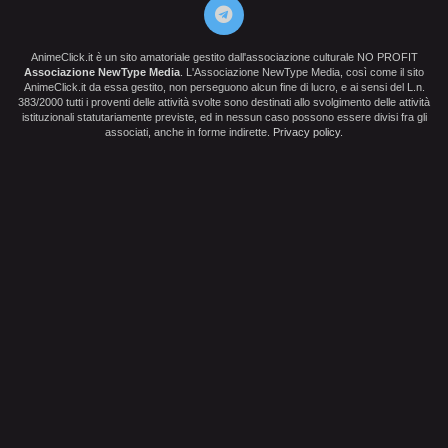
AnimeClick.it è un sito amatoriale gestito dall'associazione culturale NO PROFIT
Associazione NewType Media
. L'Associazione NewType Media, così come il sito
AnimeClick.it da essa gestito, non perseguono alcun fine di lucro, e ai sensi del L.n.
383/2000 tutti i proventi delle attività svolte sono destinati allo svolgimento delle attività
istituzionali statutariamente previste, ed in nessun caso possono essere divisi fra gli
associati, anche in forme indirette.
Privacy policy
.