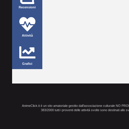
Recensioni
Attività
Grafici
AnimeClick.it è un sito amatoriale gestito dall'associazione culturale NO PR
383/2000 tutti i proventi delle attività svolte sono destinati allo