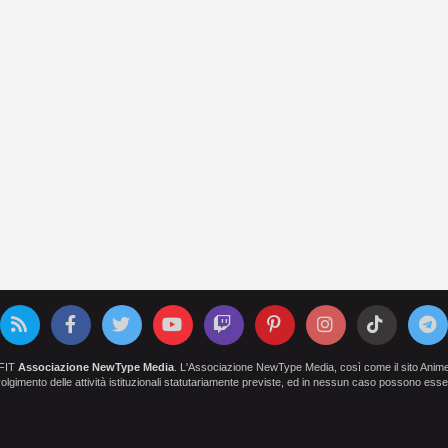
OFIT
Associazione NewType Media
. L'Associazione NewType Media, così come il sito AnimeCl
 svolgimento delle attività istituzionali statutariamente previste, ed in nessun caso possono esser