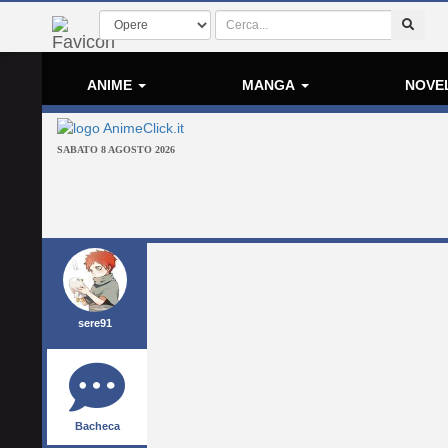
ANIME
MANGA
NOVE
SABATO 8 AGOSTO 2026
sere91
Bacheca