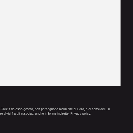
ick.it da essa gestito, non perseguono alcun fine di lucro, e ai sensi del L.n.
e divisi fra gli associati, anche in forme indirette.
Privacy policy
.