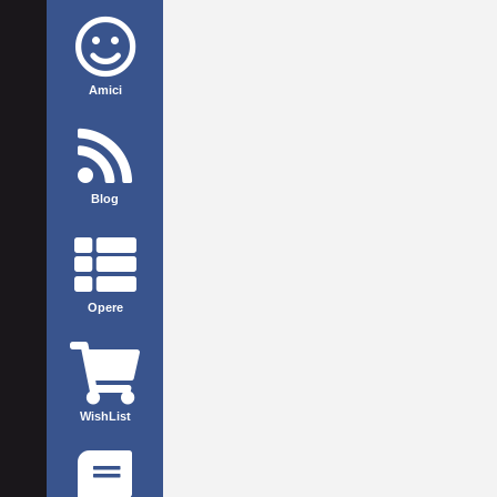
Amici
Blog
Opere
WishList