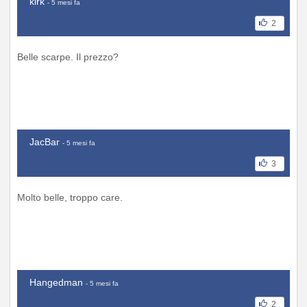
kirk
- 5 mesi fa
2
Belle scarpe. Il prezzo?
JacBar
- 5 mesi fa
3
Molto belle, troppo care.
Hangedman
- 5 mesi fa
2