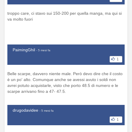
troppo care, ci stavo sui 150-200 per quella manga, ma qui si
va molto fuori
PaimingGhil
- 5 mesi fa
1
Belle scarpe, davvero niente male. Però devo dire che il costo
è un po' alto. Comunque anche se avessi avuto i soldi non
avrei potuto acquistarle, visto che porto 48.5 di numero e le
scarpe arrivano fino a 47- 47.5.
drugodavidee
- 5 mesi fa
1