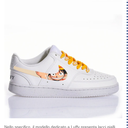
Nello specifico, il modello dedicato a Luffy presenta lacci gialli,