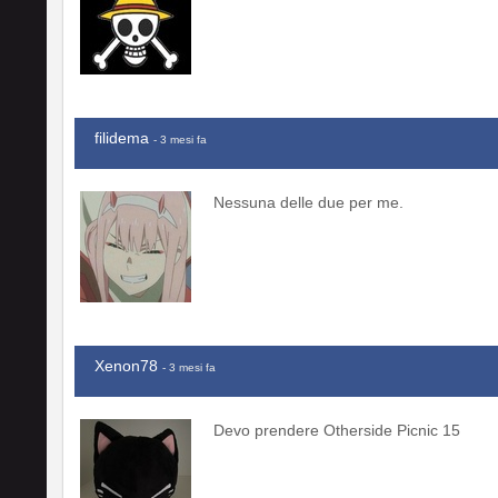
filidema
- 3 mesi fa
Nessuna delle due per me.
Xenon78
- 3 mesi fa
Devo prendere Otherside Picnic 15