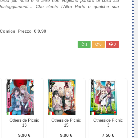
orda più nulla e le altre non vogliono parlare di cosa sia
festeggiamenti… Che c’entri l’Altra Parte o qualche sua
a
 Comics
; Prezzo:
€ 9.90
1
0
0
Otherside Picnic
Otherside Picnic
Otherside Picnic
13
15
3
9,90 €
9,90 €
7,50 €