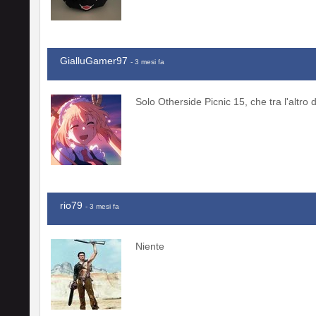
GialluGamer97
- 3 mesi fa
Solo Otherside Picnic 15, che tra l'altr
rio79
- 3 mesi fa
Niente