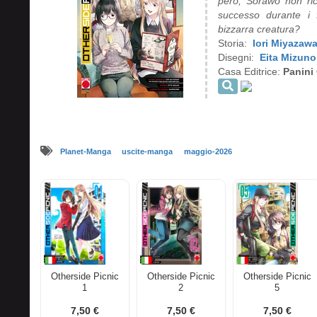
però, Sorawo non ric
successo durante i 
bizzarra creatura?
Storia:
Iori Miyazaw
Disegni:
Eita Mizuno
Casa Editrice:
Panini
Planet-Manga
uscite-manga
maggio-2026
Otherside Picnic
Otherside Picnic
Otherside Picnic
1
2
5
7,50 €
7,50 €
7,50 €