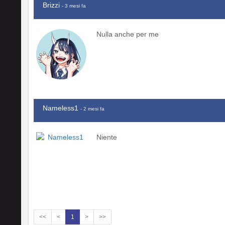
Brizzi
- 3 mesi fa
Nulla anche per me
Nameless1
- 2 mesi fa
Niente
<<
<
1
>
>>