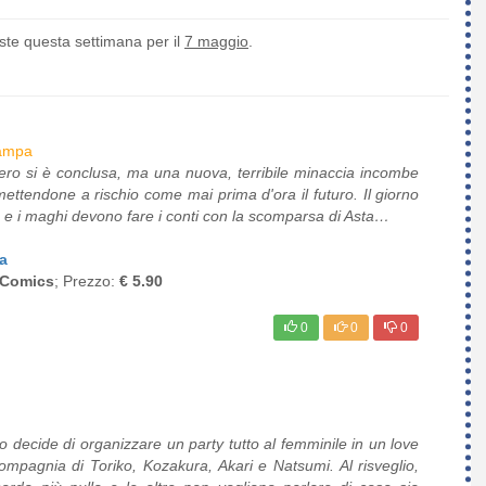
ste questa settimana per il
7 maggio
.
ampa
fero si è conclusa, ma una nuova, terribile minaccia incombe
ettendone a rischio come mai prima d'ora il futuro. Il giorno
na e i maghi devono fare i conti con la scomparsa di Asta…
a
 Comics
; Prezzo:
€ 5.90
0
0
0
 decide di organizzare un party tutto al femminile in un love
compagnia di Toriko, Kozakura, Akari e Natsumi. Al risveglio,