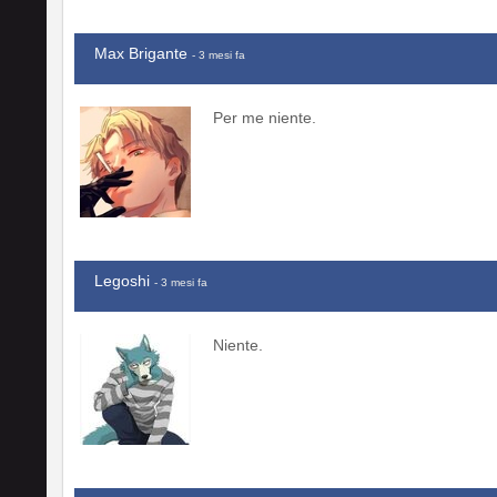
Max Brigante
- 3 mesi fa
Per me niente.
Legoshi
- 3 mesi fa
Niente.