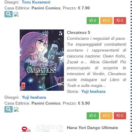
Disegni:
Toru Kuramori
Casa Editrice:
Panini Comics
; Prezzo:
€ 7.90
6
0
0
Clevatess 5
Cominciano i negoziati di pace.
Tre impareggiabili combattenti
scortano i rappresentanti di
ciascuna nazione: Owen Kohs,
Zazak e… Alicia Glenfall! Più
preoccupato di scoprire le
intenzioni di Vordin, Clevatess
vuole indagare sul Libro di
Toah e sulla magia…
Storia:
Yuji Iwahara
Disegni:
Yuji Iwahara
Casa Editrice:
Panini Comics
; Prezzo:
€ 5.90
6
0
0
Hana Yori Dango Ultimate