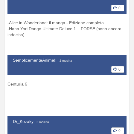
0
-Alice in Wonderland: il manga - Edizione completa
-Hana Yori Dango Ultimate Deluxe 1... FORSE (sono ancora
indecisa)
SemplicementeAnime!!
- 2 mesi fa
0
Centuria 6
Dr_Kozaky
- 2 mesi fa
0