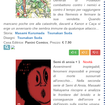
Generali di Poseidon
combattono contro i nemici e
contro il tempo per raggiungere
la dea Nemesis e fermare la
sua vendetta. Quando
mancano poche ore alla catastrofe, davanti a Kanon e Caça si
erge un avversario che sembra immune da qualunque attacco…
Storia:
Masami Kurumada
Tsunakan Suda
Disegni:
Tsunakan Suda
Casa Editrice:
Panini Comics
; Prezzo:
€ 7.90
6
2
0
Semi di ansia + 1
Novità
Avvenimenti inspiegabili,
fenomeni impossibili e presagi
di morte sussurrati
all’orecchio… Nella seconda
serie di Semi di Ansia, Masaaki
Nakayama riscopre e analizza
le frontiere del brivido e le
conseguenze dell’orrore e
dell’ignoto sulla psiche umana.