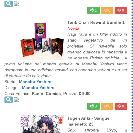
1
0
0
Tank Chair Rewind Bundle 1
Novità
Nagi Taira è un killer ridotto in
stato vegetativo da un
proiettile. Si risveglia solo
quando qualcosa lo minaccia e
ne innesta l’istinto omicida... Il
primo volume del manga geniale di Manabu Yashiro viene
riproposto in una edizione rewind, con copertina variant e un set
di cartoline da collezione.
Storia:
Manabu Yashiro
Disegni:
Manabu Yashiro
Casa Editrice:
Panini Comics
; Prezzo:
€ 9.90
0
0
0
Togen Anki - Sangue
maledetto 23
Shiki affronta Ukyo, il