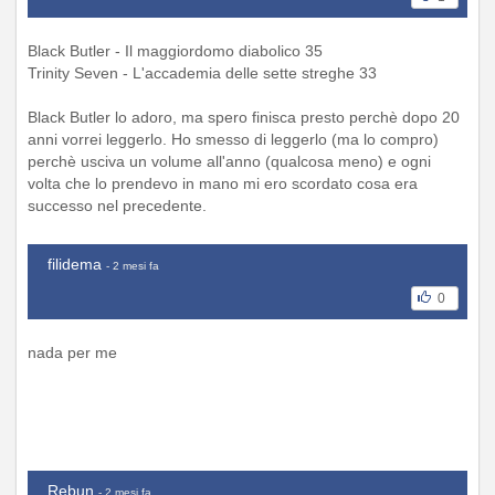
Black Butler - Il maggiordomo diabolico 35
Trinity Seven - L'accademia delle sette streghe 33
Black Butler lo adoro, ma spero finisca presto perchè dopo 20
anni vorrei leggerlo. Ho smesso di leggerlo (ma lo compro)
perchè usciva un volume all'anno (qualcosa meno) e ogni
volta che lo prendevo in mano mi ero scordato cosa era
successo nel precedente.
filidema
- 2 mesi fa
0
nada per me
Rebun
- 2 mesi fa