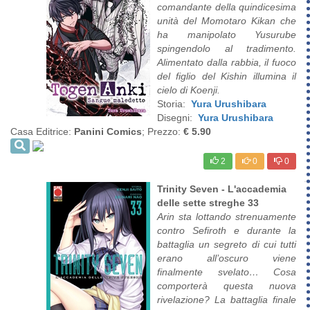
comandante della quindicesima
unità del Momotaro Kikan che
ha manipolato Yusurube
spingendolo al tradimento.
Alimentato dalla rabbia, il fuoco
del figlio del Kishin illumina il
cielo di Koenji.
Storia:
Yura Urushibara
Disegni:
Yura Urushibara
Casa Editrice:
Panini Comics
; Prezzo:
€ 5.90
2
0
0
Trinity Seven - L'accademia
delle sette streghe 33
Arin sta lottando strenuamente
contro Sefiroth e durante la
battaglia un segreto di cui tutti
erano all’oscuro viene
finalmente svelato… Cosa
comporterà questa nuova
rivelazione? La battaglia finale