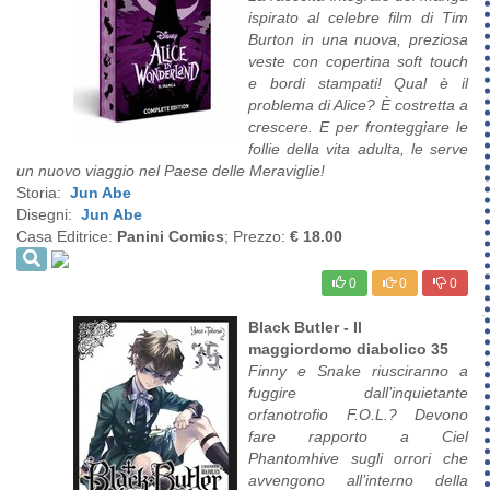
ispirato al celebre film di Tim
Burton in una nuova, preziosa
veste con copertina soft touch
e bordi stampati! Qual è il
problema di Alice? È costretta a
crescere. E per fronteggiare le
follie della vita adulta, le serve
un nuovo viaggio nel Paese delle Meraviglie!
Storia:
Jun Abe
Disegni:
Jun Abe
Casa Editrice:
Panini Comics
; Prezzo:
€ 18.00
0
0
0
Black Butler - Il
maggiordomo diabolico 35
Finny e Snake riusciranno a
fuggire dall’inquietante
orfanotrofio F.O.L.? Devono
fare rapporto a Ciel
Phantomhive sugli orrori che
avvengono all’interno della