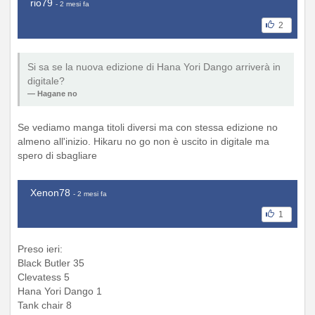
rio79
- 2 mesi fa
2
Si sa se la nuova edizione di Hana Yori Dango arriverà in
digitale?
Hagane no
Se vediamo manga titoli diversi ma con stessa edizione no
almeno all'inizio. Hikaru no go non è uscito in digitale ma
spero di sbagliare
Xenon78
- 2 mesi fa
1
Preso ieri:
Black Butler 35
Clevatess 5
Hana Yori Dango 1
Tank chair 8