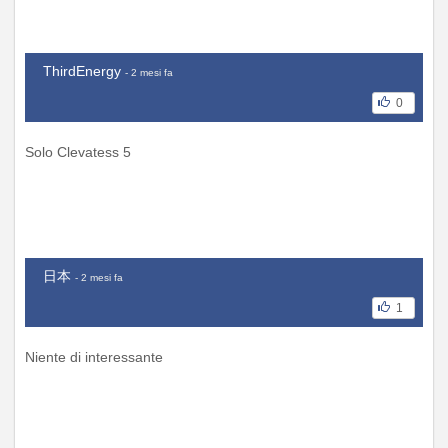
ThirdEnergy
- 2 mesi fa
0
Solo Clevatess 5
日本
- 2 mesi fa
1
Niente di interessante