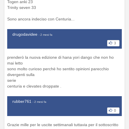
Togen anki 23
Trinity seven 33
Sono ancora indeciso con Centuria...
drugodavidee
- 2 mesi fa
3
prenderò la nuova edizione di hana yori dango che non ho
mai letto
sono molto curioso perchè ho sentito opinioni parecchio
divergenti sulla
serie
centuria e clevates droppate .
rubber761
- 2 mesi fa
0
Grazie mille per le uscite settimanali tuttavia per il sottoscritto