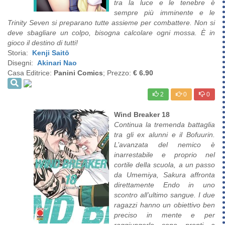
tra la luce e le tenebre è
sempre più imminente e le
Trinity Seven si preparano tutte assieme per combattere. Non si
deve sbagliare un colpo, bisogna calcolare ogni mossa. È in
gioco il destino di tutti!
Storia:
Kenji Saitō
Disegni:
Akinari Nao
Casa Editrice:
Panini Comics
; Prezzo:
€ 6.90
2
0
0
Wind Breaker 18
Continua la tremenda battaglia
tra gli ex alunni e il Bofuurin.
L’avanzata del nemico è
inarrestabile e proprio nel
cortile della scuola, a un passo
da Umemiya, Sakura affronta
direttamente Endo in uno
scontro all’ultimo sangue. I due
ragazzi hanno un obiettivo ben
preciso in mente e per