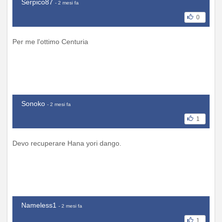
Serpico87
- 2 mesi fa
0
Per me l'ottimo Centuria
Sonoko
- 2 mesi fa
1
Devo recuperare Hana yori dango.
Nameless1
- 2 mesi fa
1