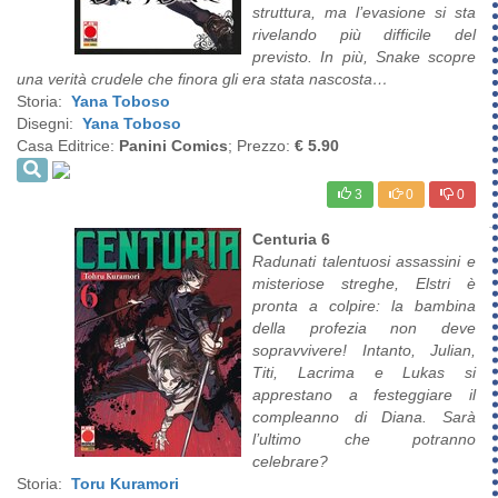
struttura, ma l’evasione si sta
rivelando più difficile del
previsto. In più, Snake scopre
una verità crudele che finora gli era stata nascosta…
Storia:
Yana Toboso
Disegni:
Yana Toboso
Casa Editrice:
Panini Comics
; Prezzo:
€ 5.90
3
0
0
Centuria 6
Radunati talentuosi assassini e
misteriose streghe, Elstri è
pronta a colpire: la bambina
della profezia non deve
sopravvivere! Intanto, Julian,
Titi, Lacrima e Lukas si
apprestano a festeggiare il
compleanno di Diana. Sarà
l’ultimo che potranno
celebrare?
Storia:
Toru Kuramori