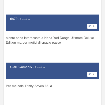
rio79
- 2 mesi fa
4
niente sono interessato a Hana Yori Dango Ultimate Deluxe
Edition ma per motivi di spazio passo
GialluGamer97
- 2 mesi fa
2
Per me solo Trinity Seven 33 🔥