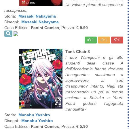
Un volume pieno di suspense e
raccapriccio.
Storia:
Masaaki Nakayama
Disegni:
Masaaki Nakayama
Casa Editrice:
Panini Comics
; Prezzo:
€ 9.90
1
1
0
Tank Chair 8
I due Waniguchi e gli altri
studenti della classe A
dell’Accademia hanno ritrovato
l’Insegnante: riusciranno a
sopravvivere al suo
disappunto? Intanto, Nagi sta
trascorrendo un po’ di tempo
assieme a Shizuka e Yuuri.
Potrà godersi l’agognata
tranquillità?
Storia:
Manabu Yashiro
Disegni:
Manabu Yashiro
Casa Editrice:
Panini Comics
; Prezzo:
€ 5.90