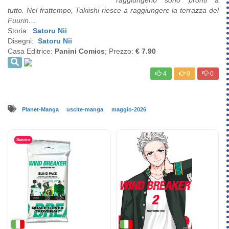
raggiungerlo sono pronti a
tutto. Nel frattempo, Takiishi riesce a raggiungere la terrazza del
Fuurin…
Storia:
Satoru Nii
Disegni:
Satoru Nii
Casa Editrice:
Panini Comics
; Prezzo:
€ 7.90
4
0
0
Planet-Manga
uscite-manga
maggio-2026
Sconto