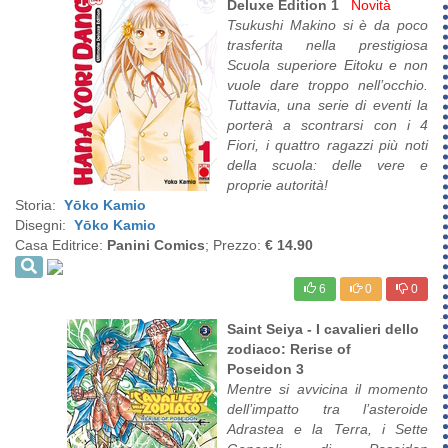
Deluxe Edition 1
Novità
Tsukushi Makino si è da poco
trasferita nella prestigiosa
Scuola superiore Eitoku e non
vuole dare troppo nell’occhio.
Tuttavia, una serie di eventi la
porterà a scontrarsi con i 4
Fiori, i quattro ragazzi più noti
della scuola: delle vere e
proprie autorità!
Storia:
Yōko Kamio
Disegni:
Yōko Kamio
Casa Editrice:
Panini Comics
; Prezzo:
€ 14.90
6
0
0
Saint Seiya - I cavalieri dello
zodiaco: Rerise of
Poseidon 3
Mentre si avvicina il momento
dell’impatto tra l’asteroide
Adrastea e la Terra, i Sette