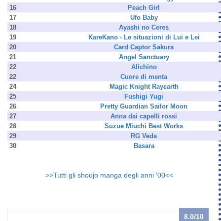
16
Peach Girl
17
Ufo Baby
18
Ayashi no Ceres
19
KareKano - Le situazioni di Lui e Lei
20
Card Captor Sakura
21
Angel Sanctuary
22
Alichino
22
Cuore di menta
24
Magic Knight Rayearth
25
Fushigi Yugi
26
Pretty Guardian Sailor Moon
27
Anna dai capelli rossi
28
Suzue Miuchi Best Works
29
RG Veda
30
Basara
>>Tutti gli shoujo manga degli anni '00<<
8.0
/10