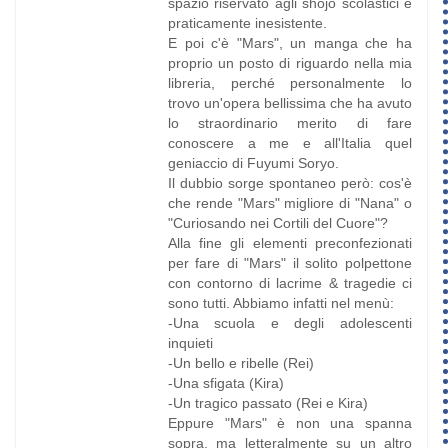
spazio riservato agli shojo scolastici è
praticamente inesistente.
E poi c'è "Mars", un manga che ha
proprio un posto di riguardo nella mia
libreria, perché personalmente lo
trovo un'opera bellissima che ha avuto
lo straordinario merito di fare
conoscere a me e all'Italia quel
geniaccio di Fuyumi Soryo.
Il dubbio sorge spontaneo però: cos'è
che rende "Mars" migliore di "Nana" o
"Curiosando nei Cortili del Cuore"?
Alla fine gli elementi preconfezionati
per fare di "Mars" il solito polpettone
con contorno di lacrime & tragedie ci
sono tutti. Abbiamo infatti nel menù:
-Una scuola e degli adolescenti
inquieti
-Un bello e ribelle (Rei)
-Una sfigata (Kira)
-Un tragico passato (Rei e Kira)
Eppure "Mars" è non una spanna
sopra, ma letteralmente su un altro