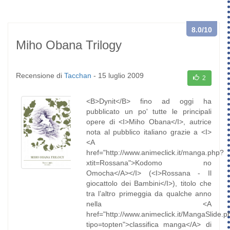
8.0
/10
Miho Obana Trilogy
Recensione di
Tacchan
-
15 luglio 2009
2
<B>Dynit</B> fino ad oggi ha
pubblicato un po' tutte le principali
opere di <I>Miho Obana</I>, autrice
nota al pubblico italiano grazie a <I>
<A
href="http://www.animeclick.it/manga.php?
xtit=Rossana">Kodomo no
Omocha</A></I> (<I>Rossana - Il
giocattolo dei Bambini</I>), titolo che
tra l’altro primeggia da qualche anno
nella <A
href="http://www.animeclick.it/MangaSlide.p
tipo=topten">classifica manga</A> di