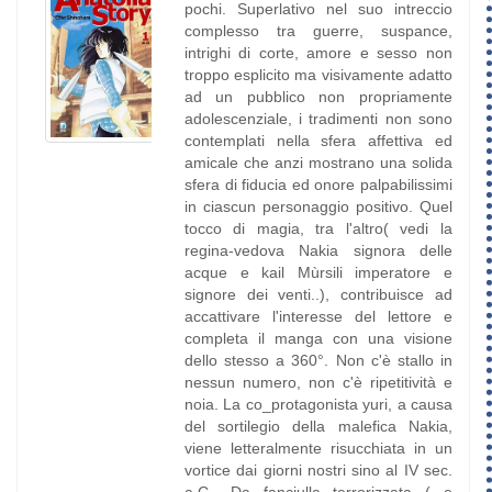
pochi. Superlativo nel suo intreccio
complesso tra guerre, suspance,
intrighi di corte, amore e sesso non
troppo esplicito ma visivamente adatto
ad un pubblico non propriamente
adolescenziale, i tradimenti non sono
contemplati nella sfera affettiva ed
amicale che anzi mostrano una solida
sfera di fiducia ed onore palpabilissimi
in ciascun personaggio positivo. Quel
tocco di magia, tra l'altro( vedi la
regina-vedova Nakia signora delle
acque e kail Mùrsili imperatore e
signore dei venti..), contribuisce ad
accattivare l'interesse del lettore e
completa il manga con una visione
dello stesso a 360°. Non c'è stallo in
nessun numero, non c'è ripetitività e
noia. La co_protagonista yuri, a causa
del sortilegio della malefica Nakia,
viene letteralmente risucchiata in un
vortice dai giorni nostri sino al IV sec.