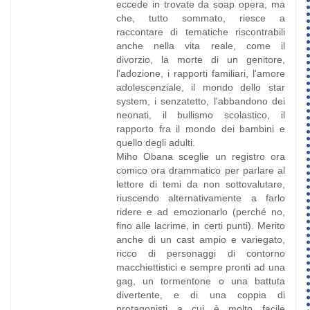
eccede in trovate da soap opera, ma
che, tutto sommato, riesce a
raccontare di tematiche riscontrabili
anche nella vita reale, come il
divorzio, la morte di un genitore,
l'adozione, i rapporti familiari, l'amore
adolescenziale, il mondo dello star
system, i senzatetto, l'abbandono dei
neonati, il bullismo scolastico, il
rapporto fra il mondo dei bambini e
quello degli adulti.
Miho Obana sceglie un registro ora
comico ora drammatico per parlare al
lettore di temi da non sottovalutare,
riuscendo alternativamente a farlo
ridere e ad emozionarlo (perché no,
fino alle lacrime, in certi punti). Merito
anche di un cast ampio e variegato,
ricco di personaggi di contorno
macchiettistici e sempre pronti ad una
gag, un tormentone o una battuta
divertente, e di una coppia di
protagonisti a cui è molto facile