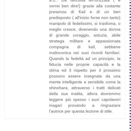
a.C.. Da fanciulla terrorizzata ( e
vorrei ben dire!) grazie alla costante
presenza di Kail e di un ben
predisposto ( all'inizio forse non tanto)
manipolo di fedelissimi, si trasfoma, o
meglio cresce, divenendo una donna
di grande coraggio, astuzia, abile
stratega militare e appassionata
compagna di kail, sebbene
malinconica nei suoi ricordi familiari.
Quando la fedeltà ad un principio, la
fiducia nelle proprie capacità e la
stima ed il rispetto per il prossimo
possono essere insegnate da una
mente intelligente e sensibile come la
shinohara, attraverso i tratti delicati
della sua matita, allora dovremmo
leggere più spesso i suoi capolavori
magari provando a ringraziare
l'autrice per questa lezione di stile.