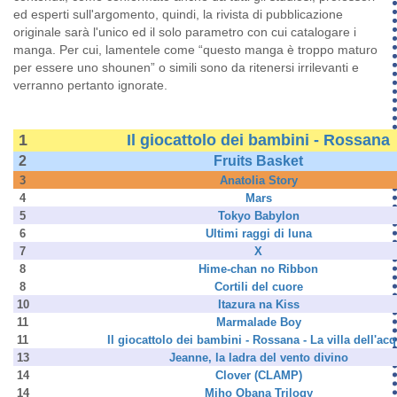
ed esperti sull'argomento, quindi, la rivista di pubblicazione
originale sarà l'unico ed il solo parametro con cui catalogare i
manga. Per cui, lamentele come “questo manga è troppo maturo
per essere uno shounen” o simili sono da ritenersi irrilevanti e
verranno pertanto ignorate.
1
Il giocattolo dei bambini - Rossana
2
Fruits Basket
3
Anatolia Story
4
Mars
5
Tokyo Babylon
6
Ultimi raggi di luna
7
X
8
Hime-chan no Ribbon
8
Cortili del cuore
10
Itazura na Kiss
11
Marmalade Boy
11
Il giocattolo dei bambini - Rossana - La villa dell'ac
13
Jeanne, la ladra del vento divino
14
Clover (CLAMP)
14
Miho Obana Trilogy