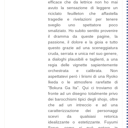
efficace che da lettrice non ho mai
avuto la sensazione di leggere un
riciclato feuilleton che affastella
tragedie e rivelazioni per tenere
sveglio uno spettatore poco
smaliziato. Ho subito sentito provenire
il dramma da queste pagine, la
passione, il dolore e la gioia e tutto
questo grazie ad una sceneggiatura
cruda, serrata e unica nel suo genere,
a dialoghi plausibili e taglienti, a una
regia delle vignette sapientemente
orchestrata e calibrata. Non
aspettatevi però i lirismi di una Ryoko
Ikeda o le atmosfere rarefatte di
"Bokura Ga Ita". Qui ci troviamo di
fronte ad un disegno totalmente privo
dei barocchismi tipici degli shojo, oltre
che ad un intreccio e ad una
caratterizzazione dei personaggi
scevri da qualsiasi retorica
idealizzante o estetizzante. Fuyumi
Soryo, come si può notare in