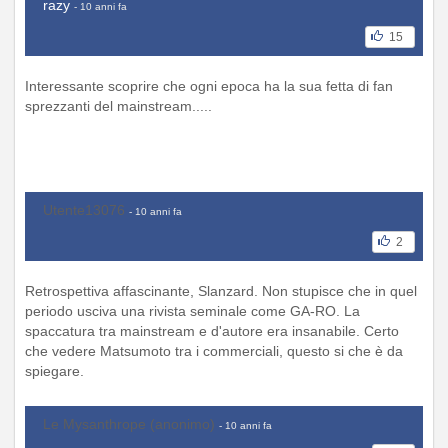
razy
- 10 anni fa
15
Interessante scoprire che ogni epoca ha la sua fetta di fan
sprezzanti del mainstream.....
Utente13076
- 10 anni fa
2
Retrospettiva affascinante, Slanzard. Non stupisce che in quel
periodo usciva una rivista seminale come GA-RO. La
spaccatura tra mainstream e d'autore era insanabile. Certo
che vedere Matsumoto tra i commerciali, questo si che è da
spiegare.
Le Mysanthrope (anonimo)
- 10 anni fa