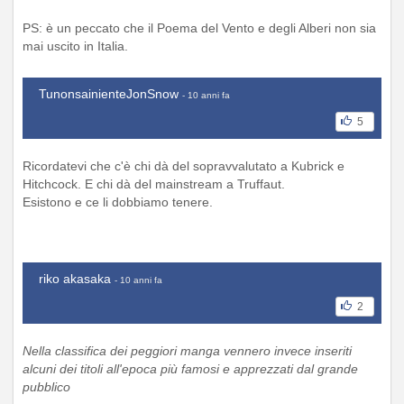
PS: è un peccato che il Poema del Vento e degli Alberi non sia
mai uscito in Italia.
TunonsainienteJonSnow
- 10 anni fa
5
Ricordatevi che c'è chi dà del sopravvalutato a Kubrick e
Hitchcock. E chi dà del mainstream a Truffaut.
Esistono e ce li dobbiamo tenere.
riko akasaka
- 10 anni fa
2
Nella classifica dei peggiori manga vennero invece inseriti
alcuni dei titoli all'epoca più famosi e apprezzati dal grande
pubblico