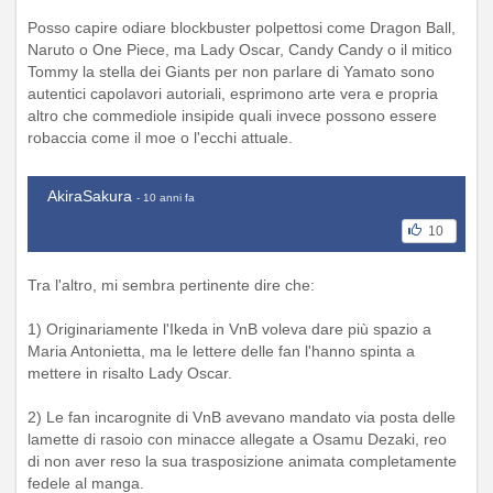
Posso capire odiare blockbuster polpettosi come Dragon Ball,
Naruto o One Piece, ma Lady Oscar, Candy Candy o il mitico
Tommy la stella dei Giants per non parlare di Yamato sono
autentici capolavori autoriali, esprimono arte vera e propria
altro che commediole insipide quali invece possono essere
robaccia come il moe o l'ecchi attuale.
AkiraSakura
- 10 anni fa
10
Tra l'altro, mi sembra pertinente dire che:
1) Originariamente l'Ikeda in VnB voleva dare più spazio a
Maria Antonietta, ma le lettere delle fan l'hanno spinta a
mettere in risalto Lady Oscar.
2) Le fan incarognite di VnB avevano mandato via posta delle
lamette di rasoio con minacce allegate a Osamu Dezaki, reo
di non aver reso la sua trasposizione animata completamente
fedele al manga.