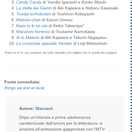
Candy Candy
di
Yumiko Igarashi
e
Kyoko Mizuki
La stella dei Giants
di
Ikki Kajiwara
e
Noboru Kawasaki
Toudai icchokusen
di
Yoshinori Kobayashi
Makoto-chan
di
Kazuo Umezu
Kaze to ki no uta
di
Keiko Takemiya*
Macaroni horenso
di
Tsubame Kamokawa
Ai to Makoto
di
Ikki Kajiwara
e
Takumi Nagayasu
La corazzata spaziale Yamato
di
Leiji Matsumoto
*
Kaze to ki no uta
compare sia nella classifica dei migliori che in quella dei peggiori.
Fonte consultata:
things we lost at dusk
Autore:
Slanzard
Dopo un'infanzia e prima adolescenza
caratterizzate dall'amore per la letteratura, si
avvicina all'animazione giapponese con l'MTV