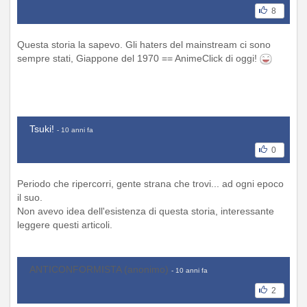
8
Questa storia la sapevo. Gli haters del mainstream ci sono
sempre stati, Giappone del 1970 == AnimeClick di oggi!
Tsuki!
- 10 anni fa
0
Periodo che ripercorri, gente strana che trovi... ad ogni epoco
il suo.
Non avevo idea dell'esistenza di questa storia, interessante
leggere questi articoli.
ANTICONFORMISTA (anonimo)
- 10 anni fa
2