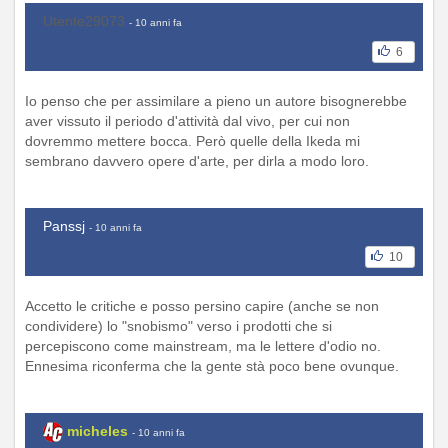
Utente29073
- 10 anni fa
6
Io penso che per assimilare a pieno un autore bisognerebbe
aver vissuto il periodo d'attività dal vivo, per cui non
dovremmo mettere bocca. Però quelle della Ikeda mi
sembrano davvero opere d'arte, per dirla a modo loro.
Panssj
- 10 anni fa
10
Accetto le critiche e posso persino capire (anche se non
condividere) lo "snobismo" verso i prodotti che si
percepiscono come mainstream, ma le lettere d'odio no.
Ennesima riconferma che la gente stà poco bene ovunque.
micheles
- 10 anni fa