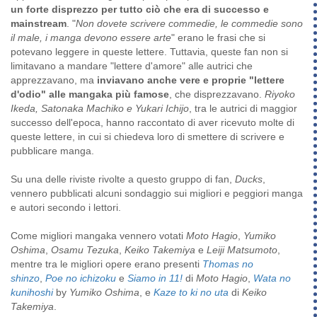
un forte disprezzo per tutto ciò che era di successo e
mainstream
. "
Non dovete scrivere commedie, le commedie sono
il male, i manga devono essere arte
" erano le frasi che si
potevano leggere in queste lettere. Tuttavia, queste fan non si
limitavano a mandare "lettere d'amore" alle autrici che
apprezzavano, ma
inviavano anche vere e proprie "lettere
d'odio" alle mangaka più famose
, che disprezzavano.
Riyoko
Ikeda, Satonaka Machiko e Yukari Ichijo
, tra le autrici di maggior
successo dell'epoca, hanno raccontato di aver ricevuto molte di
queste lettere, in cui si chiedeva loro di smettere di scrivere e
pubblicare manga.
Su una delle riviste rivolte a questo gruppo di fan,
Ducks
,
vennero pubblicati alcuni sondaggio sui migliori e peggiori manga
e autori secondo i lettori.
Come migliori mangaka vennero votati
Moto Hagio
,
Yumiko
Oshima
,
Osamu Tezuka
,
Keiko Takemiya
e
Leiji Matsumoto
,
mentre tra le migliori opere erano presenti
Thomas no
shinzo
,
Poe no ichizoku
e
Siamo in 11!
di
Moto Hagio
,
Wata no
kunihoshi
by
Yumiko Oshima
, e
Kaze to ki no uta
di
Keiko
Takemiya
.