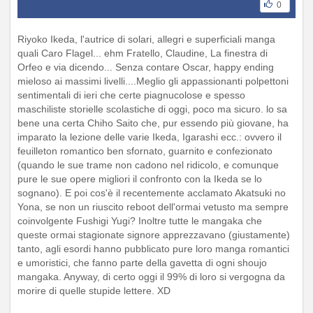
0
Riyoko Ikeda, l'autrice di solari, allegri e superficiali manga
quali Caro Flagel... ehm Fratello, Claudine, La finestra di
Orfeo e via dicendo... Senza contare Oscar, happy ending
mieloso ai massimi livelli....Meglio gli appassionanti polpettoni
sentimentali di ieri che certe piagnucolose e spesso
maschiliste storielle scolastiche di oggi, poco ma sicuro. lo sa
bene una certa Chiho Saito che, pur essendo più giovane, ha
imparato la lezione delle varie Ikeda, Igarashi ecc.: ovvero il
feuilleton romantico ben sfornato, guarnito e confezionato
(quando le sue trame non cadono nel ridicolo, e comunque
pure le sue opere migliori il confronto con la Ikeda se lo
sognano). E poi cos'è il recentemente acclamato Akatsuki no
Yona, se non un riuscito reboot dell'ormai vetusto ma sempre
coinvolgente Fushigi Yugi? Inoltre tutte le mangaka che
queste ormai stagionate signore apprezzavano (giustamente)
tanto, agli esordi hanno pubblicato pure loro manga romantici
e umoristici, che fanno parte della gavetta di ogni shoujo
mangaka. Anyway, di certo oggi il 99% di loro si vergogna da
morire di quelle stupide lettere. XD