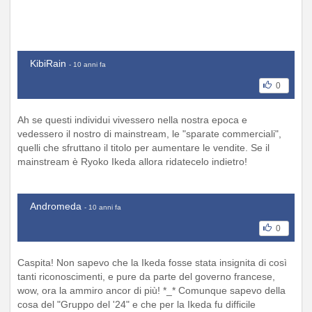
KibiRain
- 10 anni fa
0
Ah se questi individui vivessero nella nostra epoca e
vedessero il nostro di mainstream, le "sparate commerciali",
quelli che sfruttano il titolo per aumentare le vendite. Se il
mainstream è Ryoko Ikeda allora ridatecelo indietro!
Andromeda
- 10 anni fa
0
Caspita! Non sapevo che la Ikeda fosse stata insignita di così
tanti riconoscimenti, e pure da parte del governo francese,
wow, ora la ammiro ancor di più! *_* Comunque sapevo della
cosa del "Gruppo del '24" e che per la Ikeda fu difficile