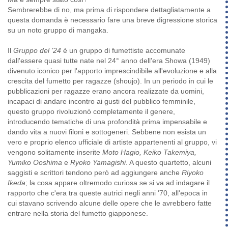
Sembrerebbe di no, ma prima di rispondere dettagliatamente a
questa domanda è necessario fare una breve digressione storica
su un noto gruppo di mangaka.
Il
Gruppo del '24
è un gruppo di fumettiste accomunate
dall'essere quasi tutte nate nel 24° anno dell'era Showa (1949)
divenuto iconico per l'apporto imprescindibile all'evoluzione e alla
crescita del fumetto per ragazze (shoujo). In un periodo in cui le
pubblicazioni per ragazze erano ancora realizzate da uomini,
incapaci di andare incontro ai gusti del pubblico femminile,
questo gruppo rivoluzionò completamente il genere,
introducendo tematiche di una profondità prima impensabile e
dando vita a nuovi filoni e sottogeneri. Sebbene non esista un
vero e proprio elenco ufficiale di artiste appartenenti al gruppo, vi
vengono solitamente inserite
Moto Hagio, Keiko Takemiya,
Yumiko Ooshima
e
Ryoko Yamagishi
. A questo quartetto, alcuni
saggisti e scrittori tendono però ad aggiungere anche
Riyoko
Ikeda
; la cosa appare oltremodo curiosa se si va ad indagare il
rapporto che c'era tra queste autrici negli anni '70, all'epoca in
cui stavano scrivendo alcune delle opere che le avrebbero fatte
entrare nella storia del fumetto giapponese.