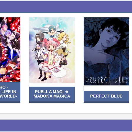
RO -
LIFE IN
PUELLA MAGI ★
 WORLD-
MADOKA MAGICA
PERFECT BLUE