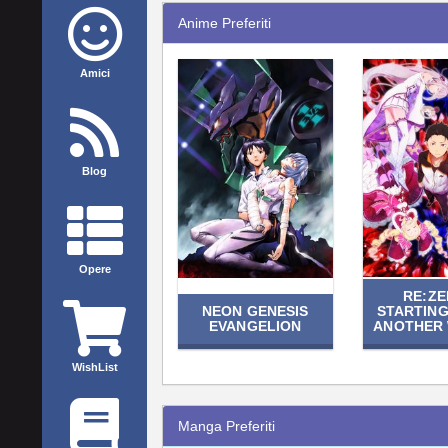
Anime Preferiti
Amici
Blog
Opere
RE:ZE
NEON GENESIS
STARTING 
EVANGELION
ANOTHER
WishList
Manga Preferiti