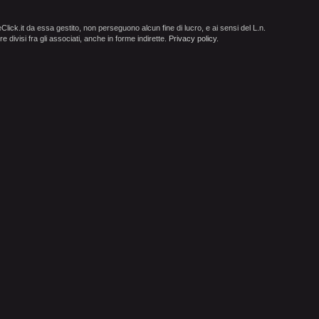
ick.it da essa gestito, non perseguono alcun fine di lucro, e ai sensi del L.n.
e divisi fra gli associati, anche in forme indirette.
Privacy policy
.