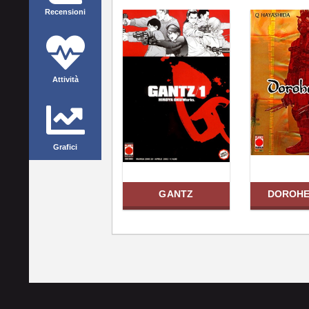
Recensioni
Attività
Grafici
GANTZ
DOROH