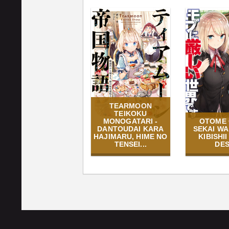
TEARMOON
TEIKOKU
MONOGATARI -
OTOME
DANTOUDAI KARA
SEKAI WA
HAJIMARU, HIME NO
KIBISHII
TENSEI...
DE