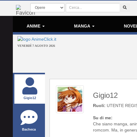
ANIME
MANGA
NOVE
VENERDÌ 7 AGOSTO 2026
Gigio12
Gigio12
Ruoli:
UTENTE REGI
Su di me:
Che siano manga, anime
Bacheca
romcom. Ma, in general