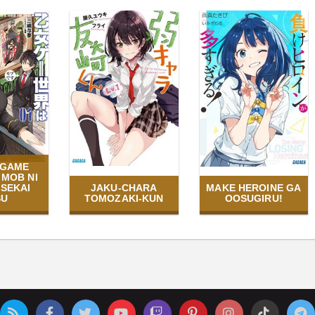
 GAME
 MOB NI
 SEKAI
JAKU-CHARA
MAKE HEROINE GA
SU
TOMOZAKI-KUN
OOSUGIRU!