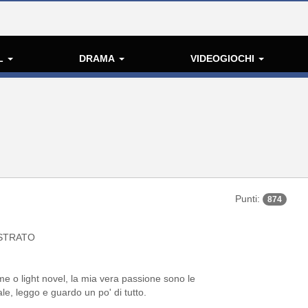
L
DRAMA
VIDEOGIOCHI
Punti:
874
STRATO
 o light novel, la mia vera passione sono le
e, leggo e guardo un po' di tutto.