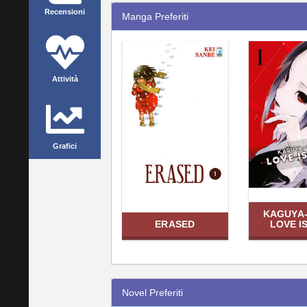
Recensioni
Manga Preferiti
Attività
Grafici
KAGUYA
ERASED
LOVE I
Novel Preferiti