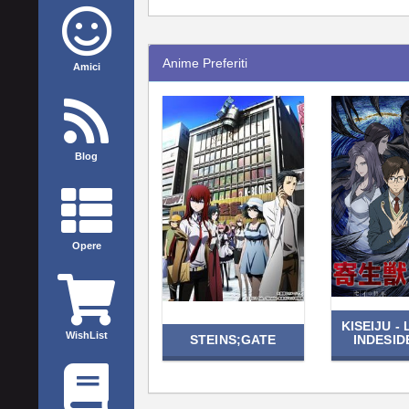
Anime Preferiti
Amici
Blog
Opere
KISEIJU - 
WishList
STEINS;GATE
INDESI