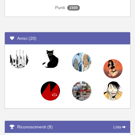
Punti:
1500
Amici (20)
Riconoscimenti (8)
Lista