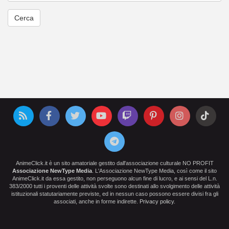
AnimeClick.it è un sito amatoriale gestito dall'associazione culturale NO PROFIT
Associazione NewType Media
. L'Associazione NewType Media, così come il sito
AnimeClick.it da essa gestito, non perseguono alcun fine di lucro, e ai sensi del L.n.
383/2000 tutti i proventi delle attività svolte sono destinati allo svolgimento delle attività
istituzionali statutariamente previste, ed in nessun caso possono essere divisi fra gli
associati, anche in forme indirette.
Privacy policy
.