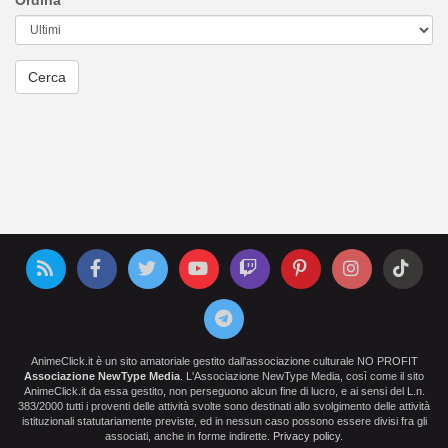
Ordina
AnimeClick.it è un sito amatoriale gestito dall'associazione culturale NO PROFIT
Associazione NewType Media
. L'Associazione NewType Media, così come il sito
AnimeClick.it da essa gestito, non perseguono alcun fine di lucro, e ai sensi del L.n.
383/2000 tutti i proventi delle attività svolte sono destinati allo svolgimento delle attività
istituzionali statutariamente previste, ed in nessun caso possono essere divisi fra gli
associati, anche in forme indirette.
Privacy policy
.