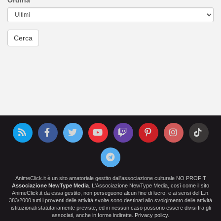
Ordina
AnimeClick.it è un sito amatoriale gestito dall'associazione culturale NO PROFIT
Associazione NewType Media
. L'Associazione NewType Media, così come il sito
AnimeClick.it da essa gestito, non perseguono alcun fine di lucro, e ai sensi del L.n.
383/2000 tutti i proventi delle attività svolte sono destinati allo svolgimento delle attività
istituzionali statutariamente previste, ed in nessun caso possono essere divisi fra gli
associati, anche in forme indirette.
Privacy policy
.