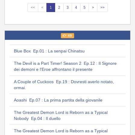
<<
<
1
2
3
4
5
>
>>
49
Blue Box Ep.01 : La senpai Chinatsu
The Devil is a Part Timer! Season 2 Ep.12 : Il Signore
dei demoni e l'Eroe affrontano il presente
A Couple of Cuckoos Ep.19 : Dovresti averlo notato,
ormai.
Aoashi Ep.07 : La prima partita della giovanile
The Greatest Demon Lord is Reborn as a Typical
Nobody Ep.04 : Il duello
The Greatest Demon Lord is Reborn as a Typical