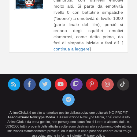
clamorosi, con dislivelli emotivi
molto alti. Si parte da emotività
livello 0 con battutine simpatiche
("buono") a emotività di livello 1000
(parte finale del film), perciò si
creano degli squilibri emotivi
clamorosi, come detto prima, da
fasi di simpatia iniziale a fasi di1 [
continua a leggere
]
AnimeClick.it è un sito amatoriale gestito dall'associazione culturale NO PROFIT
Associazione NewType Media
. L'Associazione NewType Media, così come il sito
AnimeClick.it da essa gestito, non perseguono alcun fine di lucro, e ai sensi del L.n.
383/2000 tutti i proventi delle attività svolte sono destinati allo svolgimento delle attività
istituzionali statutariamente previste, ed in nessun caso possono essere divisi fra gli
associati, anche in forme indirette.
Privacy policy
.