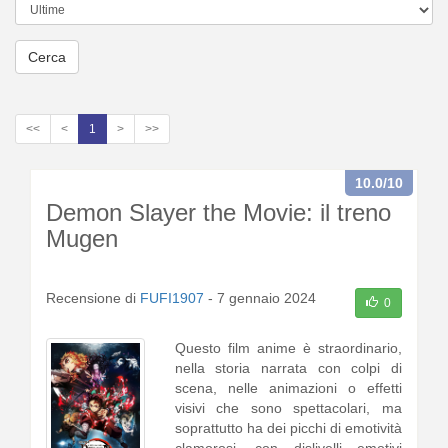
Cerca
<<
<
1
>
>>
10.0
/10
Demon Slayer the Movie: il treno
Mugen
Recensione di
FUFI1907
-
7 gennaio 2024
0
Questo film anime è straordinario,
nella storia narrata con colpi di
scena, nelle animazioni o effetti
visivi che sono spettacolari, ma
soprattutto ha dei picchi di emotività