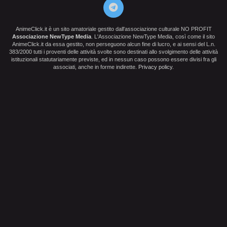
AnimeClick.it è un sito amatoriale gestito dall'associazione culturale NO PROFIT
Associazione NewType Media
. L'Associazione NewType Media, così come il sito
AnimeClick.it da essa gestito, non perseguono alcun fine di lucro, e ai sensi del L.n.
383/2000 tutti i proventi delle attività svolte sono destinati allo svolgimento delle attività
istituzionali statutariamente previste, ed in nessun caso possono essere divisi fra gli
associati, anche in forme indirette.
Privacy policy
.