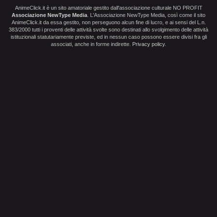
AnimeClick.it è un sito amatoriale gestito dall'associazione culturale NO PROFIT
Associazione NewType Media
. L'Associazione NewType Media, così come il sito
AnimeClick.it da essa gestito, non perseguono alcun fine di lucro, e ai sensi del L.n.
383/2000 tutti i proventi delle attività svolte sono destinati allo svolgimento delle attività
istituzionali statutariamente previste, ed in nessun caso possono essere divisi fra gli
associati, anche in forme indirette.
Privacy policy
.