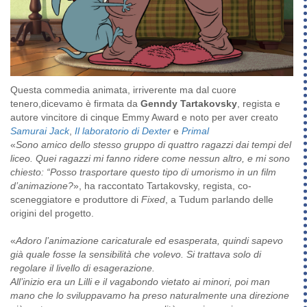
Questa commedia animata, irriverente ma dal cuore
tenero,dicevamo è firmata da
Genndy Tartakovsky
, regista e
autore vincitore di cinque Emmy Award e noto per aver creato
Samurai Jack
,
Il laboratorio di Dexter
e
Primal
«
Sono amico dello stesso gruppo di quattro ragazzi dai tempi del
liceo. Quei ragazzi mi fanno ridere come nessun altro, e mi sono
chiesto: “Posso trasportare questo tipo di umorismo in un film
d’animazione?
», ha raccontato Tartakovsky, regista, co-
sceneggiatore e produttore di
Fixed
, a Tudum parlando delle
origini del progetto.
«
Adoro l’animazione caricaturale ed esasperata, quindi sapevo
già quale fosse la sensibilità che volevo. Si trattava solo di
regolare il livello di esagerazione.
All’inizio era un
Lilli e il vagabondo
vietato ai minori, poi man
mano che lo sviluppavamo ha preso naturalmente una direzione