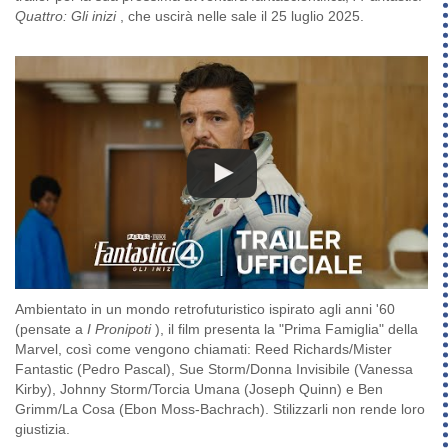
Quattro: Gli inizi
, che uscirà nelle sale il 25 luglio 2025.
Ambientato in un mondo retrofuturistico ispirato agli anni '60
(pensate a
I Pronipoti
), il film presenta la "Prima Famiglia" della
Marvel, così come vengono chiamati: Reed Richards/Mister
Fantastic (Pedro Pascal), Sue Storm/Donna Invisibile (Vanessa
Kirby), Johnny Storm/Torcia Umana (Joseph Quinn) e Ben
Grimm/La Cosa (Ebon Moss-Bachrach). Stilizzarli non rende loro
giustizia.