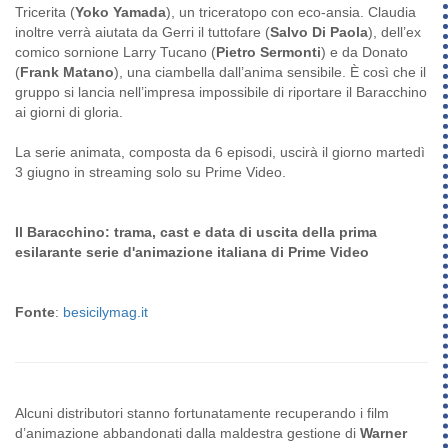
Tricerita (
Yoko Yamada
), un triceratopo con eco-ansia. Claudia
inoltre verrà aiutata da Gerri il tuttofare (
Salvo Di Paola
), dell’ex
comico sornione Larry Tucano (
Pietro Sermonti
) e da Donato
(
Frank Matano
), una ciambella dall’anima sensibile. È così che il
gruppo si lancia nell’impresa impossibile di riportare il Baracchino
ai giorni di gloria.
La serie animata, composta da 6 episodi, uscirà il giorno martedì
3 giugno in streaming solo su Prime Video.
Il Baracchino: trama, cast e data di uscita della prima
esilarante serie d'animazione italiana di Prime Video
Fonte
:
besicilymag.it
Alcuni distributori stanno fortunatamente recuperando i film
d’animazione abbandonati dalla maldestra gestione di
Warner