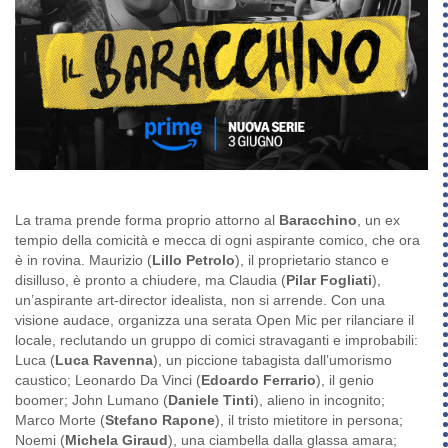
La trama prende forma proprio attorno al
Baracchino
, un ex
tempio della comicità e mecca di ogni aspirante comico, che ora
è in rovina. Maurizio (
Lillo Petrolo
), il proprietario stanco e
disilluso, è pronto a chiudere, ma Claudia (
Pilar Fogliati
),
un’aspirante art-director idealista, non si arrende. Con una
visione audace, organizza una serata Open Mic per rilanciare il
locale, reclutando un gruppo di comici stravaganti e improbabili:
Luca (
Luca Ravenna
), un piccione tabagista dall’umorismo
caustico; Leonardo Da Vinci (
Edoardo Ferrario
), il genio
boomer; John Lumano (
Daniele Tinti
), alieno in incognito;
Marco Morte (
Stefano Rapone
), il tristo mietitore in persona;
Noemi (
Michela Giraud
), una ciambella dalla glassa amara;