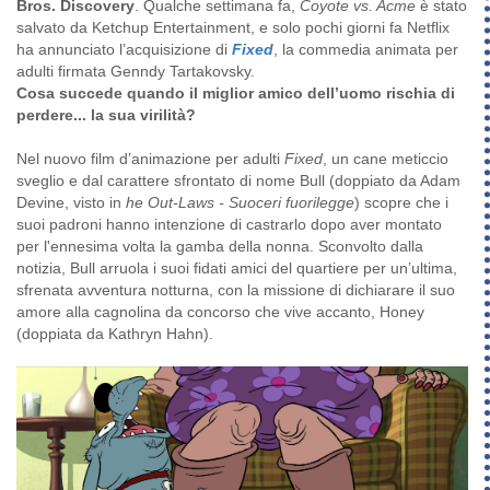
Bros. Discovery
. Qualche settimana fa,
Coyote vs. Acme
è stato
salvato da Ketchup Entertainment, e solo pochi giorni fa Netflix
ha annunciato l’acquisizione di
Fixed
, la commedia animata per
adulti firmata Genndy Tartakovsky.
Cosa succede quando il miglior amico dell’uomo rischia di
perdere... la sua virilità?
Nel nuovo film d’animazione per adulti
Fixed
, un cane meticcio
sveglio e dal carattere sfrontato di nome Bull (doppiato da Adam
Devine, visto in
he Out-Laws - Suoceri fuorilegge
) scopre che i
suoi padroni hanno intenzione di castrarlo dopo aver montato
per l'ennesima volta la gamba della nonna. Sconvolto dalla
notizia, Bull arruola i suoi fidati amici del quartiere per un’ultima,
sfrenata avventura notturna, con la missione di dichiarare il suo
amore alla cagnolina da concorso che vive accanto, Honey
(doppiata da Kathryn Hahn).