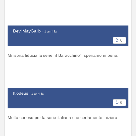
DevilMayGallix
- 1 anni fa
6
Mi ispira fiducia la serie "il Baracchino", speriamo in bene.
Itlodeus
- 1 anni fa
6
Molto curioso per la serie italiana che certamente inizierò.