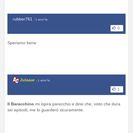
rubber761
- 1 anni fa
0
Speriamo bene
Julaaar
- 1 anni fa
1
Il Baracchino
mi ispira parecchio e direi che, visto che dura
sei episodi, me lo guarderò sicuramente.