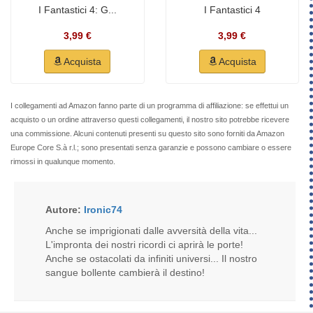
I Fantastici 4: G...
I Fantastici 4
3,99 €
3,99 €
Acquista
Acquista
I collegamenti ad Amazon fanno parte di un programma di affiliazione: se effettui un
acquisto o un ordine attraverso questi collegamenti, il nostro sito potrebbe ricevere
una commissione. Alcuni contenuti presenti su questo sito sono forniti da Amazon
Europe Core S.à r.l.; sono presentati senza garanzie e possono cambiare o essere
rimossi in qualunque momento.
Autore:
Ironic74
Anche se imprigionati dalle avversità della vita...
L'impronta dei nostri ricordi ci aprirà le porte!
Anche se ostacolati da infiniti universi... Il nostro
sangue bollente cambierà il destino!