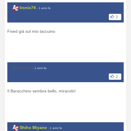
Ironic74
- 1 anni fa
2
Fixed già sul mio taccuino
IlSupremo
- 1 anni fa
2
Il Baracchino sembra bello, miracolo!
Shiho Miyano
- 1 anni fa