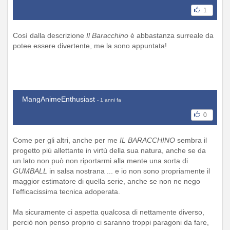
1
Così dalla descrizione
Il Baracchino
è abbastanza surreale da
potee essere divertente, me la sono appuntata!
MangAnimeEnthusiast
- 1 anni fa
0
Come per gli altri, anche per me
IL BARACCHINO
sembra il
progetto più allettante in virtù della sua natura, anche se da
un lato non può non riportarmi alla mente una sorta di
GUMBALL
in salsa nostrana ... e io non sono propriamente il
maggior estimatore di quella serie, anche se non ne nego
l'efficacissima tecnica adoperata.
Ma sicuramente ci aspetta qualcosa di nettamente diverso,
perciò non penso proprio ci saranno troppi paragoni da fare,