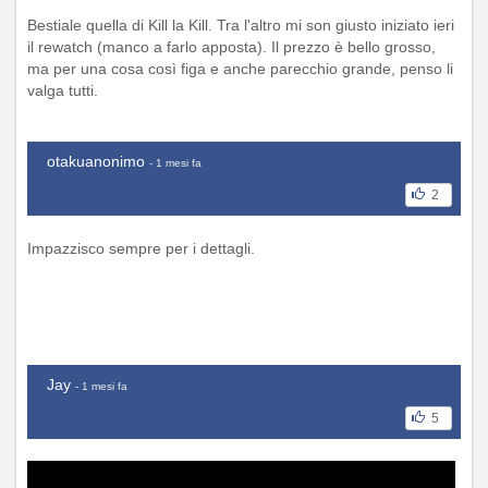
Bestiale quella di Kill la Kill. Tra l'altro mi son giusto iniziato ieri
il rewatch (manco a farlo apposta). Il prezzo è bello grosso,
ma per una cosa così figa e anche parecchio grande, penso li
valga tutti.
otakuanonimo
- 1 mesi fa
2
Impazzisco sempre per i dettagli.
Jay
- 1 mesi fa
5