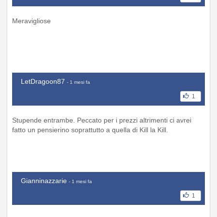
Meravigliose
LetDragoon87
- 1 mesi fa
1
Stupende entrambe. Peccato per i prezzi altrimenti ci avrei
fatto un pensierino soprattutto a quella di Kill la Kill.
Gianninazzarie
- 1 mesi fa
1