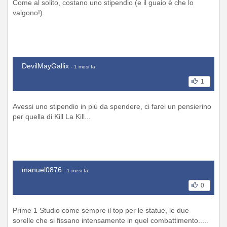
Come al solito, costano uno stipendio (e il guaio è che lo
valgono!).
DevilMayGallix
- 1 mesi fa
1
Avessi uno stipendio in più da spendere, ci farei un pensierino
per quella di Kill La Kill...
manuel0876
- 1 mesi fa
0
Prime 1 Studio come sempre il top per le statue, le due
sorelle che si fissano intensamente in quel combattimento.....