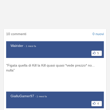
10 commenti
0 nuovi
Walrider
- 1 mesi fa
5
"Figata quella di Kill la Kill quasi quasi *vede prezzo* no...
nulla"
GialluGamer97
- 1 mesi fa
4