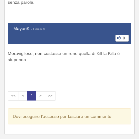
senza parole.
MayuriK
- 1 mesi fa
0
Meravigliose, non costasse un rene quella di Kill la Killa è
stupenda.
<<
<
1
>
>>
Devi eseguire l'accesso per lasciare un commento.