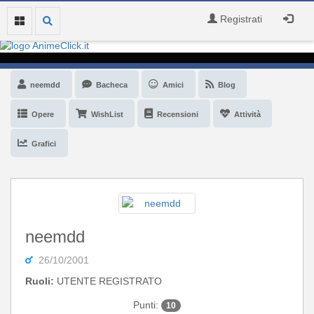
Registrati
neemdd
Bacheca
Amici
Blog
Opere
WishList
Recensioni
Attività
Grafici
neemdd
26/10/2001
Ruoli:
UTENTE REGISTRATO
Punti:
10