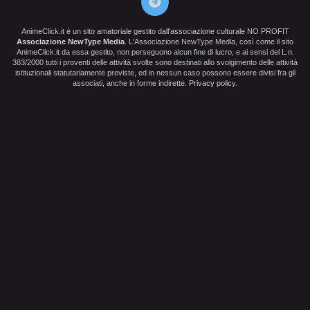
AnimeClick.it è un sito amatoriale gestito dall'associazione culturale NO PROFIT
Associazione NewType Media
. L'Associazione NewType Media, così come il sito
AnimeClick.it da essa gestito, non perseguono alcun fine di lucro, e ai sensi del L.n.
383/2000 tutti i proventi delle attività svolte sono destinati allo svolgimento delle attività
istituzionali statutariamente previste, ed in nessun caso possono essere divisi fra gli
associati, anche in forme indirette.
Privacy policy
.