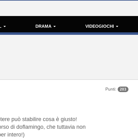
L
DRAMA
VIDEOGIOCHI
Punti:
203
otere può stabilire cosa è giusto!
corso di doflamingo, che tuttavia non
er intero!)