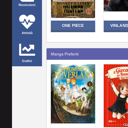
Recensioni
ONE PIECE
VINLAN
Attività
Manga Preferiti
Grafici