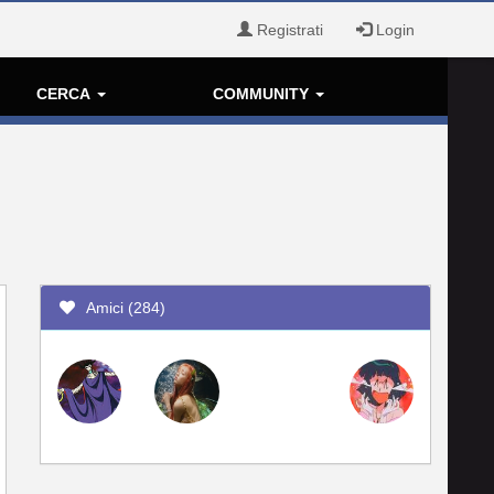
Registrati
Login
CERCA
COMMUNITY
Amici (284)