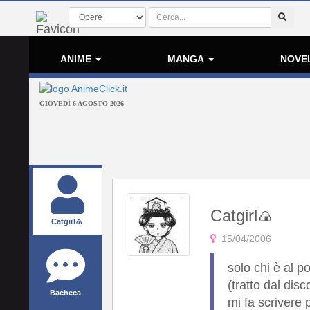
ANIME
MANGA
NOVE
GIOVEDÌ 6 AGOSTO 2026
Catgirl🍙
Catgirl🍙
15/04/2006
solo chi è al p
(tratto dal dis
Bacheca
mi fa scrivere p