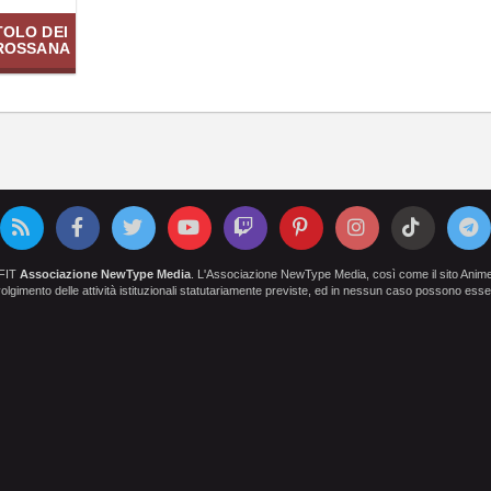
TOLO DEI
 ROSSANA
OFIT
Associazione NewType Media
. L'Associazione NewType Media, così come il sito AnimeCl
 svolgimento delle attività istituzionali statutariamente previste, ed in nessun caso possono esser