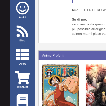
Ruoli:
UTENTE REGI
Amici
Su di me:
vedo anime da quando er
più possibile all'origi
seinen ma mi piace var
Blog
Anime Preferiti
Opere
WishList