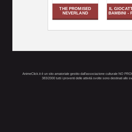
THE PROMISED
IL GIOCAT
NEVERLAND
BAMBINI -
AnimeClick.it è un sito amatoriale gestito dall'associazione culturale NO PR
383/2000 tutti i proventi delle attività svolte sono destinati allo