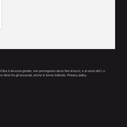
ick.it da essa gestito, non perseguono alcun fine di lucro, e ai sensi del L.n.
e divisi fra gli associati, anche in forme indirette.
Privacy policy
.