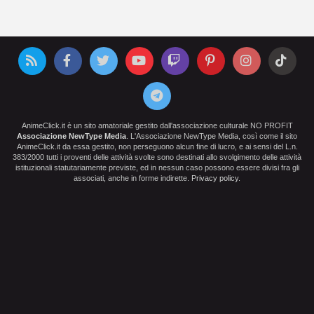
AnimeClick.it è un sito amatoriale gestito dall'associazione culturale NO PROFIT
Associazione NewType Media
. L'Associazione NewType Media, così come il sito
AnimeClick.it da essa gestito, non perseguono alcun fine di lucro, e ai sensi del L.n.
383/2000 tutti i proventi delle attività svolte sono destinati allo svolgimento delle attività
istituzionali statutariamente previste, ed in nessun caso possono essere divisi fra gli
associati, anche in forme indirette.
Privacy policy
.