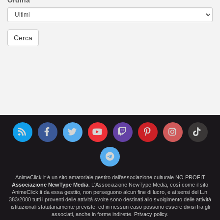
Ordina
AnimeClick.it è un sito amatoriale gestito dall'associazione culturale NO PROFIT
Associazione NewType Media
. L'Associazione NewType Media, così come il sito
AnimeClick.it da essa gestito, non perseguono alcun fine di lucro, e ai sensi del L.n.
383/2000 tutti i proventi delle attività svolte sono destinati allo svolgimento delle attività
istituzionali statutariamente previste, ed in nessun caso possono essere divisi fra gli
associati, anche in forme indirette.
Privacy policy
.