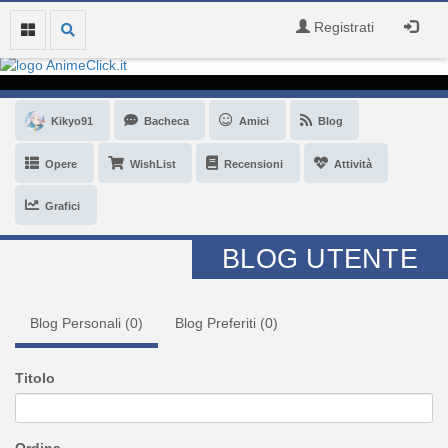
Registrati
Kikyo91
Bacheca
Amici
Blog
Opere
WishList
Recensioni
Attività
Grafici
BLOG UTENTE
Blog Personali (
0
)
Blog Preferiti (
0
)
Titolo