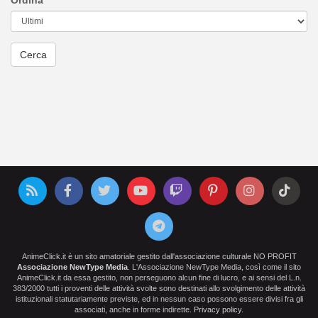
Ordina
AnimeClick.it è un sito amatoriale gestito dall'associazione culturale NO PROFIT
Associazione NewType Media
. L'Associazione NewType Media, così come il sito
AnimeClick.it da essa gestito, non perseguono alcun fine di lucro, e ai sensi del L.n.
383/2000 tutti i proventi delle attività svolte sono destinati allo svolgimento delle attività
istituzionali statutariamente previste, ed in nessun caso possono essere divisi fra gli
associati, anche in forme indirette.
Privacy policy
.