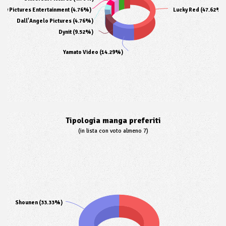
ony Pictures Entertainment (4.76%)
Lucky Red (47.62%)
Dall'Angelo Pictures (4.76%)
Dynit (9.52%)
Yamato Video (14.29%)
Tipologia manga preferiti
(in lista con voto almeno 7)
Shounen (33.33%)