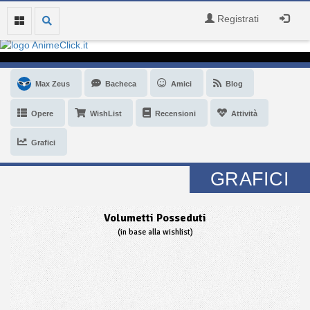
Registrati
Max Zeus
Bacheca
Amici
Blog
Opere
WishList
Recensioni
Attività
Grafici
GRAFICI
Volumetti Posseduti
(in base alla wishlist)