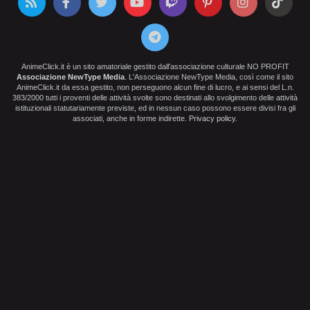
AnimeClick.it è un sito amatoriale gestito dall'associazione culturale NO PROFIT
Associazione NewType Media
. L'Associazione NewType Media, così come il sito
AnimeClick.it da essa gestito, non perseguono alcun fine di lucro, e ai sensi del L.n.
383/2000 tutti i proventi delle attività svolte sono destinati allo svolgimento delle attività
istituzionali statutariamente previste, ed in nessun caso possono essere divisi fra gli
associati, anche in forme indirette.
Privacy policy
.