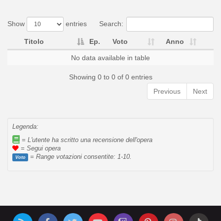
Show
entries
Search:
Titolo
Ep.
Voto
Anno
No data available in table
Showing 0 to 0 of 0 entries
Previous
Next
Legenda:
= L'utente ha scritto una recensione dell'opera
= Segui opera
= Range votazioni consentite: 1-10.
Voto