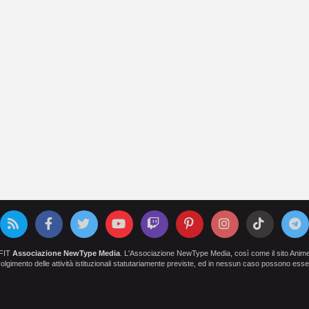
OFIT
Associazione NewType Media
. L'Associazione NewType Media, così come il sito AnimeCl
 svolgimento delle attività istituzionali statutariamente previste, ed in nessun caso possono esser