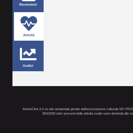
Recensioni
Attività
Grafici
AnimeClick.it è un sito amatoriale gestito dall'associazione culturale NO PR
383/2000 tutti i proventi delle attività svolte sono destinati allo