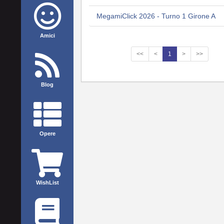
MegamiClick 2026 - Turno 1 Girone A
Amici
<<
<
1
>
>>
Blog
Opere
WishList