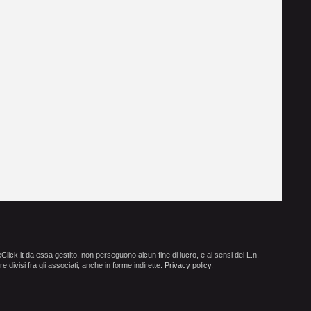
ick.it da essa gestito, non perseguono alcun fine di lucro, e ai sensi del L.n.
e divisi fra gli associati, anche in forme indirette.
Privacy policy
.