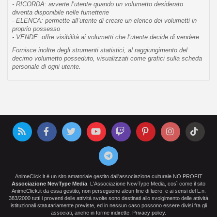
- RICORDA: avverte l’utente quando un volumetto desiderato
diventa disponibile nelle fumetterie
- ELENCA: permette all’utente di creare un elenco dei volumetti in
proprio possesso
- VENDE: offre visibilità ai volumetti che l’utente decide di vendere
Fornisce inoltre degli strumenti statistici, al raggiungimento del
decimo volumetto posseduto, visualizzati come grafici sulla scheda
personale di ogni utente.
AnimeClick.it è un sito amatoriale gestito dall'associazione culturale NO PROFIT
Associazione NewType Media
. L'Associazione NewType Media, così come il sito
AnimeClick.it da essa gestito, non perseguono alcun fine di lucro, e ai sensi del L.n.
383/2000 tutti i proventi delle attività svolte sono destinati allo svolgimento delle attività
istituzionali statutariamente previste, ed in nessun caso possono essere divisi fra gli
associati, anche in forme indirette.
Privacy policy
.