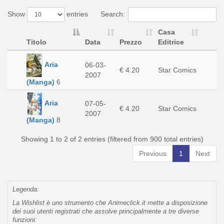
Show
entries
Search:
Casa
Titolo
Data
Prezzo
Editrice
Aria
06-03-
€ 4.20
Star Comics
2007
(Manga)
6
Aria
07-05-
€ 4.20
Star Comics
2007
(Manga)
8
Showing 1 to 2 of 2 entries (filtered from 900 total entries)
Previous
1
Next
Legenda:
La Wishlist è uno strumento che Animeclick.it mette a disposizione
dei suoi utenti registrati che assolve principalmente a tre diverse
funzioni: