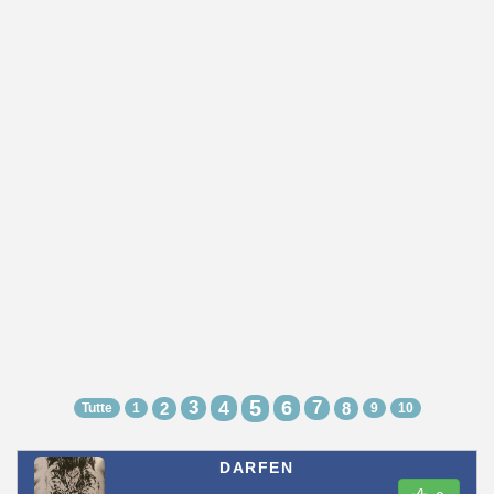
5
3
4
6
7
2
8
Tutte
1
9
10
DARFEN