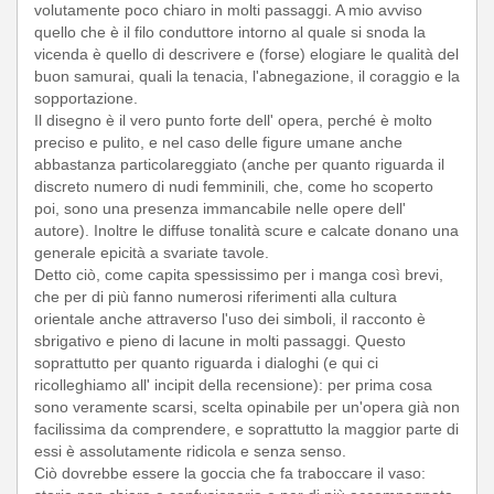
volutamente poco chiaro in molti passaggi. A mio avviso
quello che è il filo conduttore intorno al quale si snoda la
vicenda è quello di descrivere e (forse) elogiare le qualità del
buon samurai, quali la tenacia, l'abnegazione, il coraggio e la
sopportazione.
Il disegno è il vero punto forte dell' opera, perché è molto
preciso e pulito, e nel caso delle figure umane anche
abbastanza particolareggiato (anche per quanto riguarda il
discreto numero di nudi femminili, che, come ho scoperto
poi, sono una presenza immancabile nelle opere dell'
autore). Inoltre le diffuse tonalità scure e calcate donano una
generale epicità a svariate tavole.
Detto ciò, come capita spessissimo per i manga così brevi,
che per di più fanno numerosi riferimenti alla cultura
orientale anche attraverso l'uso dei simboli, il racconto è
sbrigativo e pieno di lacune in molti passaggi. Questo
soprattutto per quanto riguarda i dialoghi (e qui ci
ricolleghiamo all' incipit della recensione): per prima cosa
sono veramente scarsi, scelta opinabile per un'opera già non
facilissima da comprendere, e soprattutto la maggior parte di
essi è assolutamente ridicola e senza senso.
Ciò dovrebbe essere la goccia che fa traboccare il vaso: