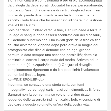
storia non chiara e confusionaria e per di più accompagnata
da dialoghi da decerebrati. Bocciato! Invece, personalmente,
ho trovato l'assurdità generale di certi dialoghi ed eventi un
motivo di grande divertimento e anche la goccia che ha
sancito il voto finale che ho assegnato all'opera in questione.
<b>SPOILER</b>
Solo per darvi un'idea: verso la fine, Genjuro cade a terra in
un lago di sangue dopo essersi scontrato con dei dinosauri,
e il demone supremo che li ha inviati gode della tragica fine
del suo avversario. Appena dopo però arriva la moglie del
protagonista che dice al demone che ad ogni grande
samurai è data sempre una seconda possibilità; detto ciò
comincia a leccare il corpo nudo del marito. Arrivata ad un
certo punto (sì, <i>quel</i> punto) Genjuro si risveglia
completamente rigenerato e da lì a poco finirà il volumetto
con un bel finale allegro.
<b>FINE SPOILER</b>
Insomma, se cercavate una storia seria con temi
impegnativi, personaggi carismatici ed indimenticabili, forse
Samurai non fa per voi, ma se volete farvi due risate
leggendo delle assurdità indimenticabili, beh, vi consiglio di
dedicare a questo volumetto un'ora della vostra vita.