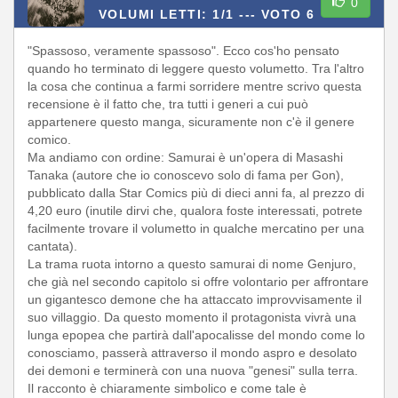
0
VOLUMI LETTI: 1/1 ---
VOTO 6
"Spassoso, veramente spassoso". Ecco cos'ho pensato
quando ho terminato di leggere questo volumetto. Tra l'altro
la cosa che continua a farmi sorridere mentre scrivo questa
recensione è il fatto che, tra tutti i generi a cui può
appartenere questo manga, sicuramente non c'è il genere
comico.
Ma andiamo con ordine: Samurai è un'opera di Masashi
Tanaka (autore che io conoscevo solo di fama per Gon),
pubblicato dalla Star Comics più di dieci anni fa, al prezzo di
4,20 euro (inutile dirvi che, qualora foste interessati, potrete
facilmente trovare il volumetto in qualche mercatino per una
cantata).
La trama ruota intorno a questo samurai di nome Genjuro,
che già nel secondo capitolo si offre volontario per affrontare
un gigantesco demone che ha attaccato improvvisamente il
suo villaggio. Da questo momento il protagonista vivrà una
lunga epopea che partirà dall'apocalisse del mondo come lo
conosciamo, passerà attraverso il mondo aspro e desolato
dei demoni e terminerà con una nuova "genesi" sulla terra.
Il racconto è chiaramente simbolico e come tale è