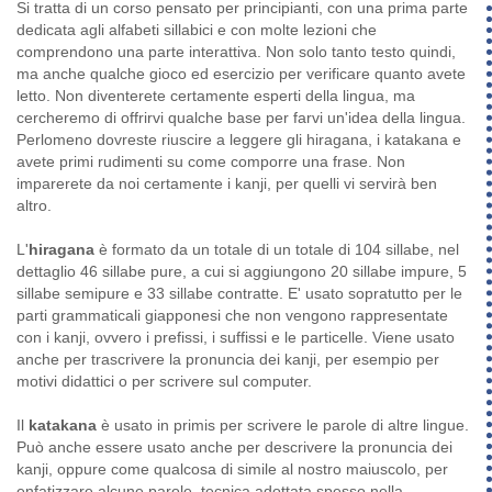
Si tratta di un corso pensato per principianti, con una prima parte
dedicata agli alfabeti sillabici e con molte lezioni che
comprendono una parte interattiva. Non solo tanto testo quindi,
ma anche qualche gioco ed esercizio per verificare quanto avete
letto. Non diventerete certamente esperti della lingua, ma
cercheremo di offrirvi qualche base per farvi un'idea della lingua.
Perlomeno dovreste riuscire a leggere gli hiragana, i katakana e
avete primi rudimenti su come comporre una frase. Non
imparerete da noi certamente i kanji, per quelli vi servirà ben
altro.
L'
hiragana
è formato da un totale di un totale di 104 sillabe, nel
dettaglio 46 sillabe pure, a cui si aggiungono 20 sillabe impure, 5
sillabe semipure e 33 sillabe contratte. E' usato sopratutto per le
parti grammaticali giapponesi che non vengono rappresentate
con i kanji, ovvero i prefissi, i suffissi e le particelle. Viene usato
anche per trascrivere la pronuncia dei kanji, per esempio per
motivi didattici o per scrivere sul computer.
Il
katakana
è usato in primis per scrivere le parole di altre lingue.
Può anche essere usato anche per descrivere la pronuncia dei
kanji, oppure come qualcosa di simile al nostro maiuscolo, per
enfatizzare alcune parole, tecnica adottata spesso nella