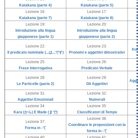
Katakana (parte 4)
Katakana (parte 5)
Lezione 16:
Lezione 17:
Katakana (parte 7)
Katakana (parte 8)
Lezione 19:
Lezione 20:
Introduzione alla lingua
Introduzione alla lingua
giapponese (parte 1)
giapponese (parte 2)
Lezione 22:
Lezione 23:
Iru
Il predicato nominale (...は...です)
Pronomi e aggettivi dimostrativi
Lezione 25:
Lezione 26:
Frase Interrogativa
Predicato Verbale
Lezione 28:
Lezione 29:
Agget
Le Particelle (parte 2)
Gli Aggettivi
Lezione 31:
Lezione 32:
Aggettivi Emozionali
Numerali
Lezione 34:
Lezione 35:
Kara (から) E Made (まで)
Classificatori di Tempo
Lezione 38:
Lezione 37:
Coordinare le proposizioni con la
Forma in -て
forma in -て
Lezione 40:
Lezione 41: