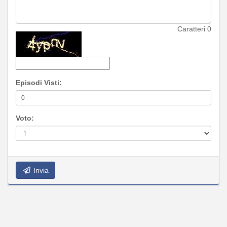
Caratteri
0
Episodi Visti:
Voto:
Invia