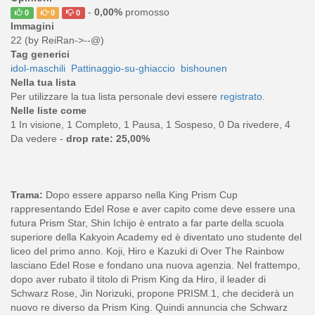
-
0,00%
promosso
0
0
0
Immagini
22 (by ReiRan->--@)
Tag generici
idol-maschili
Pattinaggio-su-ghiaccio
bishounen
Nella tua lista
Per utilizzare la tua lista personale devi essere
registrato
.
Nelle liste come
1 In visione, 1 Completo, 1 Pausa, 1 Sospeso, 0 Da rivedere, 4
Da vedere -
drop rate: 25,00%
Trama:
Dopo essere apparso nella King Prism Cup
rappresentando Edel Rose e aver capito come deve essere una
futura Prism Star, Shin Ichijo è entrato a far parte della scuola
superiore della Kakyoin Academy ed è diventato uno studente del
liceo del primo anno. Koji, Hiro e Kazuki di Over The Rainbow
lasciano Edel Rose e fondano una nuova agenzia. Nel frattempo,
dopo aver rubato il titolo di Prism King da Hiro, il leader di
Schwarz Rose, Jin Norizuki, propone PRISM.1, che deciderà un
nuovo re diverso da Prism King. Quindi annuncia che Schwarz