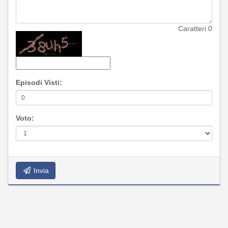
Caratteri
0
Episodi Visti:
Voto:
Invia