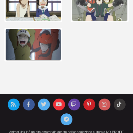
AnimeClick.it è un sito amatoriale gestito dall'associazione culturale NO PROFIT